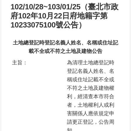
102/10/28~103/01/25（臺北市政
業
府102年10月22日府地籍字第
務
10233075100號公告）
專
區
土地總登記時登記名義人姓名、名稱或住址記
線
載不全或不符之土地及建物公告
上
查
主旨：
為清理土地總登記時
詢
登記名義人姓名、名
稱或住址記載不全或
網
不符之土地及建物權
路
申
利，經清查本市符合
辦
者，土地權利人或利
害關係人應依規定申
業
請更正登記，公告周
者
專
知。