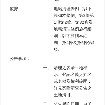
區
依據：
地籍清理條例（以下
簡稱本條例）第3條第
綜
合
1項第2款、第32條及
資
地籍清理條例施行細
訊
則（以下簡稱本細
熱
則）第4條及第6條第4
門
項。
關
鍵
公告事項：
字
一、
清理之各筆土地標
都
示、登記名義人姓名
更/
地
或名稱及權利範圍：
政
詳見案附清查公告之
資
土地清冊。
訊
平
二、
公告起訖日期：自民
台