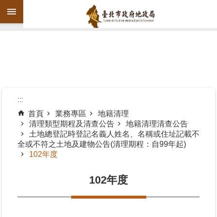
跳到主要內容區塊
進
階
搜
尋
:::
首頁
業務專區
地籍清理
清理類型期程及清查公告
地籍清理清查公告
機
土地總登記時登記名義人姓名、名稱或住址記載不
關
全或不符之土地及建物公告(清理期程：自99年起)
介
102年度
紹
102年度
公
告
資
訊