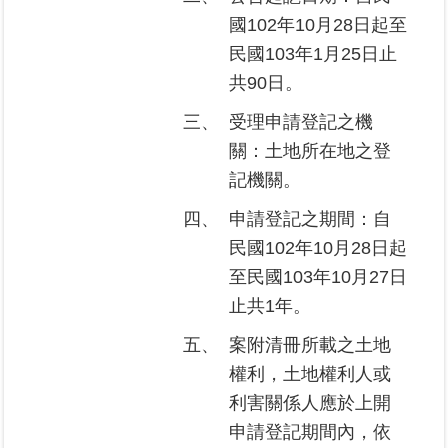
國102年10月28日起至
臺
民國103年1月25日止
北
共90日。
地
政
三、
受理申請登記之機
總
關：土地所在地之登
管
＋
記機關。
四、
申請登記之期間：自
總
民國102年10月28日起
管
＋
至民國103年10月27日
止共1年。
地
五、
案附清冊所載之土地
政
雲
權利，土地權利人或
利害關係人應於上開
未
申請登記期間內，依
辦