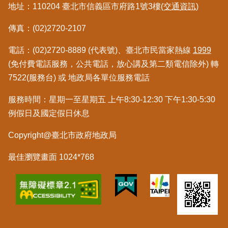
私
地址：110204 臺北市信義區市府路1號3樓
(交通資訊)
權
與
傳真：(02)2720-2107
資
訊
電話：(02)2720-8889 (代表號)、臺北市民當家熱線
1999
安
(免付費電話服務，公共電話，放心講及第二類電信除外) 轉
全
7522(服務台) 或 地政局各單位服務電話
政
策
服務時間：星期一至星期五 上午8:30-12:30 下午1:30-5:30
例假日及國定假日休息
聯
絡
Copyright@臺北市政府地政局
資
訊
最佳瀏覽畫面 1024*768
各
科
室
電
話