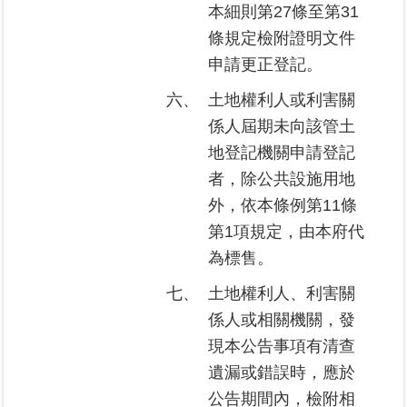
本細則第27條至第31
繼
承
條規定檢附證明文件
申請更正登記。
地
六、
土地權利人或利害關
籍
清
係人屆期未向該管土
理
地登記機關申請登記
者，除公共設施用地
建
外，依本條例第11條
物
標
第1項規定，由本府代
示
為標售。
圖
專
七、
土地權利人、利害關
區
係人或相關機關，發
現本公告事項有清查
網
遺漏或錯誤時，應於
站
導
公告期間內，檢附相