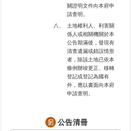
覽
關證明文件向本府申
請查明。
回
首
八、
土地權利人、利害關
頁
係人或相關機關於本
公告期滿後，發現有
English
清查遺漏或錯誤情形
者，除該土地已依本
陳
情
條例辦竣更正、移轉
系
登記或登記為國有
統
外，應以書面向本府
申請查明。
不
當
使
用
地
公告清冊
政
資