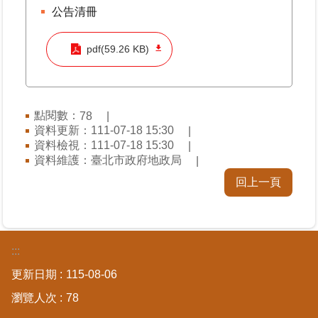
公告清冊
料
檢
舉
pdf(59.26 KB)
地
政
問
點閱數：
78
答
資料更新：111-07-18 15:30
資料檢視：111-07-18 15:30
資料維護：臺北市政府地政局
雙
語
回上一頁
詞
彙
臺
:::
北
通
更新日期
115-08-06
瀏覽人次
78
隱