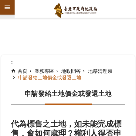
跳到主要內容區塊
進
階
搜
尋
:::
首頁
業務專區
地政問答
地籍清理類
申請發給土地價金或發還土地
機
關
申請發給土地價金或發還土地
介
紹
公
告
代為標售之土地，如未能完成標
資
售，會如何處理？權利人得否申
訊