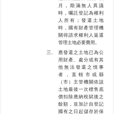
區
月，期滿無人異議
時，囑託登記為權利
綜
人所有；發還土地
合
時，國有財產管理機
資
訊
關得請求權利人返還
管理土地必要費用。
熱
門
三、
應發還之土地已為公
關
用財產、處分或有其
鍵
字
他無法發還之情事
者，直轄市或縣
都
更/
（市）主管機關依該
地
土地最後一次標售底
政
價扣除應納稅賦後之
資
訊
餘額，並加計自登記
平
國有之日起儲存於保
台