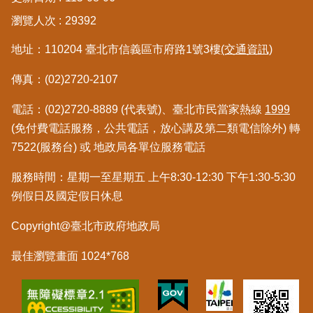
繼
瀏覽人次
29392
承
地址：110204 臺北市信義區市府路1號3樓
(交通資訊)
地
傳真：(02)2720-2107
籍
清
理
電話：(02)2720-8889 (代表號)、臺北市民當家熱線
1999
(免付費電話服務，公共電話，放心講及第二類電信除外) 轉
建
7522(服務台) 或 地政局各單位服務電話
物
標
服務時間：星期一至星期五 上午8:30-12:30 下午1:30-5:30
示
例假日及國定假日休息
圖
專
Copyright@臺北市政府地政局
區
最佳瀏覽畫面 1024*768
網
站
導