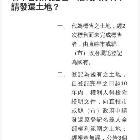
請發還土地？
業
務
一、
代為標售之土地，經2
專
次標售而未完成標售
區
者，由直轄市或縣
線
（市）政府囑託登記
上
為國有。
查
詢
二、
登記為國有之土地，
自登記完畢之日起10
網
年內，權利人得檢附
路
證明文件，向直轄市
申
辦
或縣（市）政府申請
發還原登記名義人全
業
部權利範圍之土地；
者
經審查無誤，公告3個
專