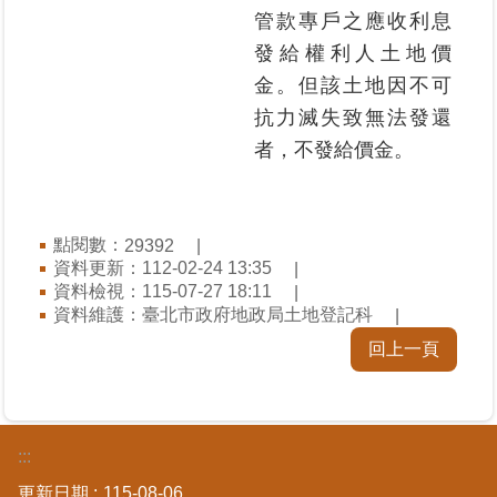
管款專戶之應收利息
發給權利人土地價
臺
北
金。但該土地因不可
地
抗力滅失致無法發還
政
者，不發給價金。
總
管
＋
點閱數：
29392
總
資料更新：112-02-24 13:35
管
資料檢視：115-07-27 18:11
＋
資料維護：臺北市政府地政局土地登記科
回上一頁
地
政
雲
:::
未
更新日期
115-08-06
辦