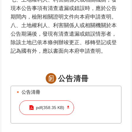
現本公告事項有清查遺漏或錯誤時，應於公告
臺
期間內，檢附相關證明文件向本府申請查明。
北
八、土地權利人、利害關係人或相關機關於本
地
公告期滿後，發現有清查遺漏或錯誤情形者，
政
總
除該土地已依本條例辦竣更正、移轉登記或登
管
記為國有外，應以書面向本府申請查明。
＋
總
管
公告清冊
＋
公告清冊
地
政
pdf(358.35 KB)
雲
未
辦