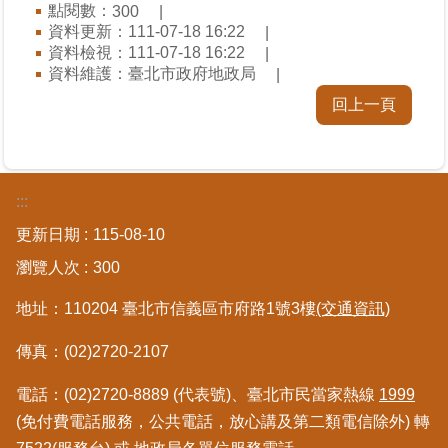
點閱數：
300
繼
資料更新：111-07-18 16:22
承
資料檢視：111-07-18 16:22
資料維護：臺北市政府地政局
地
回上一頁
籍
清
理
:::
建
物
更新日期
115-08-10
標
瀏覽人次
300
示
圖
地址：110204 臺北市信義區市府路1號3樓
(交通資訊)
專
區
傳真：(02)2720-2107
網
電話：(02)2720-8889 (代表號)、臺北市民當家熱線
1999
站
(免付費電話服務，公共電話，放心講及第二類電信除外) 轉
導