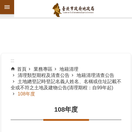
跳到主要內容區塊
進
階
搜
尋
:::
首頁
業務專區
地籍清理
清理類型期程及清查公告
地籍清理清查公告
機
土地總登記時登記名義人姓名、名稱或住址記載不
關
全或不符之土地及建物公告(清理期程：自99年起)
介
108年度
紹
108年度
公
告
資
訊