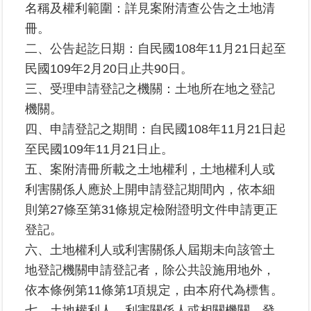
名稱及權利範圍：詳見案附清查公告之土地清
區
冊。
綜
二、公告起訖日期：自民國108年11月21日起至
合
民國109年2月20日止共90日。
資
三、受理申請登記之機關：土地所在地之登記
訊
機關。
熱
四、申請登記之期間：自民國108年11月21日起
門
至民國109年11月21日止。
關
鍵
五、案附清冊所載之土地權利，土地權利人或
字
利害關係人應於上開申請登記期間內，依本細
都
則第27條至第31條規定檢附證明文件申請更正
更/
登記。
地
六、土地權利人或利害關係人屆期未向該管土
政
資
地登記機關申請登記者，除公共設施用地外，
訊
依本條例第11條第1項規定，由本府代為標售。
平
七、土地權利人、利害關係人或相關機關，發
台