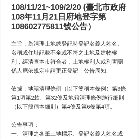
108/11/21~109/2/20 (臺北市政府
業
108年11月21日府地登字第
務
108602775811號公告）
專
區
主旨：為清理土地總登記時登記名義人姓名、
線
名稱或住址記載不全或不符之土地及建物權
上
利，經清查本市符合者，土地權利人或利害關
查
係人應依規定申請更正登記，公告周知。
詢
網
依據：地籍清理條例（以下簡稱本條例）第3條
路
第1項第2款、第32條及地籍清理條例施行細則
申
（以下簡稱本細則）第4條及第6條第4項。
辦
業
公告事項：
者
一、清理之各筆土地標示、登記名義人姓名或
專