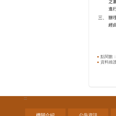
之
進
三、
辦
經
點閱數
資料維
:::
機關介紹
公告資訊