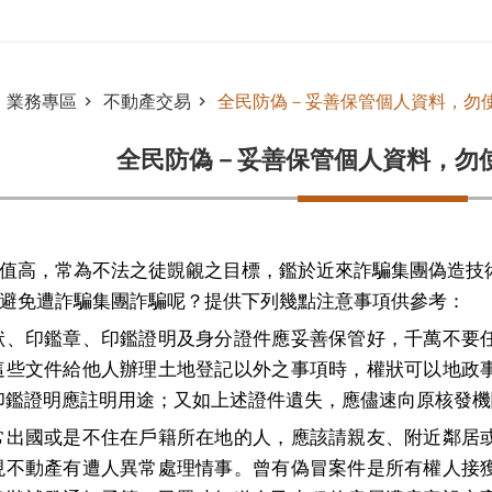
業務專區
不動產交易
全民防偽－妥善保管個人資料，勿
全民防偽－妥善保管個人資料，勿
值高，常為不法之徒覬覦之目標，鑑於近來詐騙集團偽造技
避免遭詐騙集團詐騙呢？提供下列幾點注意事項供參考：
狀、印鑑章、印鑑證明及身分證件應妥善保管好，千萬不要
這些文件給他人辦理土地登記以外之事項時，權狀可以地政
印鑑證明應註明用途；又如上述證件遺失，應儘速向原核發機
常出國或是不住在戶籍所在地的人，應該請親友、附近鄰居
現不動產有遭人異常處理情事。曾有偽冒案件是所有權人接