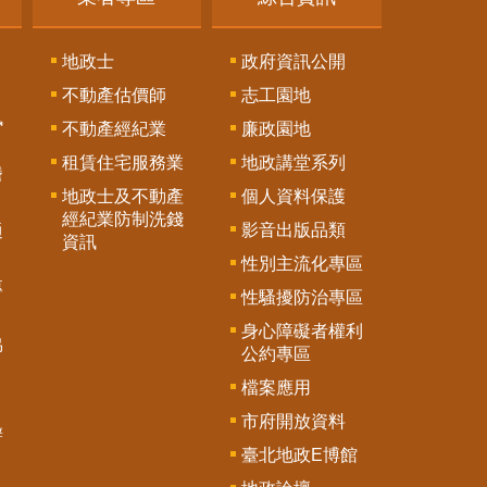
地政士
政府資訊公開
不動產估價師
志工園地
訊
不動產經紀業
廉政園地
租賃住宅服務業
地政講堂系列
謄
地政士及不動產
個人資料保護
經紀業防制洗錢
影音出版品類
通
資訊
性別主流化專區
專
性騷擾防治專區
身心障礙者權利
協
公約專區
檔案應用
市府開放資料
辦
臺北地政E博館