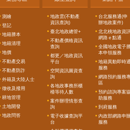
測繪
地政雲(不動產
台北服務通(申
資訊查詢)
辦地政案件)
登記
臺北地政總管+
北北桃地政資
地籍謄本
網路ｅ點通
不動產價格資訊
地籍清理
查詢
全國地政電子
地價
本申領服務
都更／地政資訊
不動產交易
平台
地籍異動即時
服務
不動產防詐
空間資訊圖資查
詢
網路預約服務
外籍及大陸人士
區
各地政事務所櫃
徵收及撥用
檯等待人數
預約諮詢專案
耕地管理
助服務
案件辦理情形查
土地開發
詢
到府服務
地政問答
電子收據查詢平
內政部網路申
台
服務