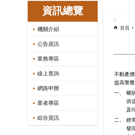
:::
資訊總覽
:::
首頁
機關介紹
公告資訊
業務專區
線上查詢
不動產價
提高警覺
網路申辦
一、
權
供
業者專區
及
綜合資訊
二、
經
發