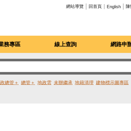
網站導覽
回首頁
陳
English
業務專區
線上查詢
網路申
政總管＋
總管＋
地政雲
未辦繼承
地籍清理
建物標示圖專區