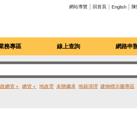
網站導覽
回首頁
陳
English
業務專區
線上查詢
網路申
政總管＋
總管＋
地政雲
未辦繼承
地籍清理
建物標示圖專區