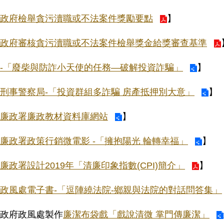
政府檢舉貪污瀆職或不法案件獎勵要點
】
政府審核貪污瀆職或不法案件檢舉獎金給獎審查基準
-「廢柴與防詐小天使的任務—破解投資詐騙」
】
刑事警察局-「投資群組多詐騙 房產抵押別大意」
】
廉政署廉政教材資料庫網站
】
廉政署政策行銷微電影 -「擁抱陽光 輪轉幸福」
】
廉政署設計2019年「清廉印象指數(CPI)簡介」
】
政風處電子書-「逗陣繞法院-鄉親與法院的對話問答集」
政府政風處製作
廉潔布袋戲「戲說清微 掌門傳廉潔」