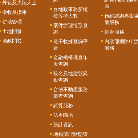
外籍及大陸人士
區
各地政事務所櫃
徵收及撥用
檯等待人數
預約諮詢專案
耕地管理
助服務
案件辦理情形查
土地開發
詢
到府服務
地政問答
電子收據查詢平
內政部網路申
台
服務
金融機構備查年
度查詢
段名及地建號異
動查詢
合法不動產服務
業者查詢
試算服務
法令園地
統計資訊
地籍清理狀態查