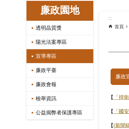
:::
廉政園地
:::
首頁
透明晶質獎
陽光法案專區
宣導專區
廉政平臺
廉政
廉政會報
【
「捍衛
檢舉資訊
【
「國安
公益揭弊者保護專區
【
(新聞