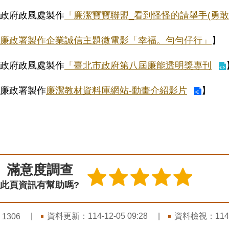
政府政風處製作
「廉潔寶寶聯盟_看到怪怪的請舉手(勇
廉政署製作企業誠信主題微電影「幸福。勻勻仔行」
】
政府政風處製作
「臺北市政府第八屆廉能透明獎專刊
廉政署製作
廉潔教材資料庫網站-動畫介紹影片
】
滿意度調查
此頁資訊有幫助嗎?
：
資料更新：
114-12-05 09:28
資料檢視：
114
1306