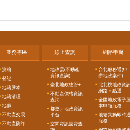
業務專區
線上查詢
網路申辦
測繪
地政雲(不動產
台北服務通(申
資訊查詢)
辦地政案件)
登記
臺北地政總管+
北北桃地政資
地籍謄本
網路ｅ點通
不動產價格資訊
地籍清理
查詢
全國地政電子
地價
本申領服務
都更／地政資訊
不動產交易
平台
地籍異動即時
服務
不動產防詐
空間資訊圖資查
詢
網路預約服務