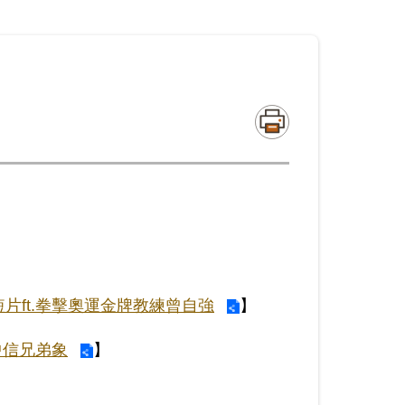
片ft.拳擊奧運金牌教練曾自強
】
中信兄弟象
】