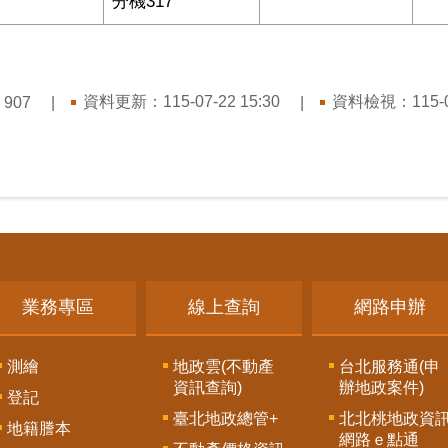
分機317
：
資料更新：
115-07-22 15:30
資料檢視：
115-
907
業務專區
線上查詢
網路申辦
測繪
地政雲(不動產
台北服務通(申
資訊查詢)
辦地政案件)
登記
臺北地政總管+
北北桃地政資
地籍謄本
網路ｅ點通