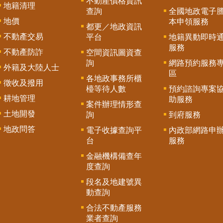
不動產價格資訊
地籍清理
查詢
全國地政電子
地價
本申領服務
都更／地政資訊
不動產交易
平台
地籍異動即時
服務
不動產防詐
空間資訊圖資查
詢
網路預約服務
外籍及大陸人士
區
各地政事務所櫃
徵收及撥用
檯等待人數
預約諮詢專案
耕地管理
助服務
案件辦理情形查
土地開發
詢
到府服務
地政問答
電子收據查詢平
內政部網路申
台
服務
金融機構備查年
度查詢
段名及地建號異
動查詢
合法不動產服務
業者查詢