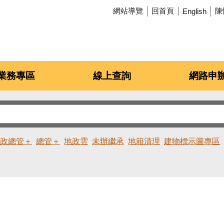
網站導覽
回首頁
陳
English
業務專區
線上查詢
網路申
政總管＋
總管＋
地政雲
未辦繼承
地籍清理
建物標示圖專區