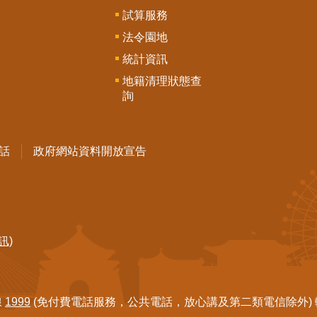
試算服務
法令園地
統計資訊
地籍清理狀態查
詢
話
政府網站資料開放宣告
訊)
線
1999
(免付費電話服務，公共電話，放心講及第二類電信除外) 轉7