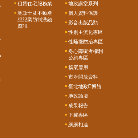
租賃住宅服務業
地政講堂系列
謄
地政士及不動產
個人資料保護
經紀業防制洗錢
影音出版品類
通
資訊
性別主流化專區
專
性騷擾防治專區
身心障礙者權利
協
公約專區
檔案應用
市府開放資料
辦
臺北地政E博館
地政論壇
成果報告
下載專區
網網相連