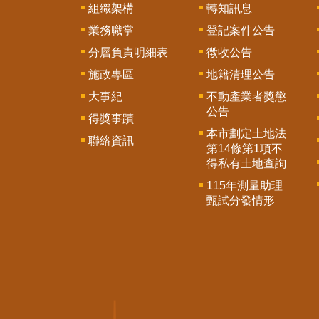
組織架構
轉知訊息
業務職掌
登記案件公告
分層負責明細表
徵收公告
施政專區
地籍清理公告
大事紀
不動產業者獎懲
公告
得獎事蹟
本市劃定土地法
聯絡資訊
第14條第1項不
得私有土地查詢
115年測量助理
甄試分發情形