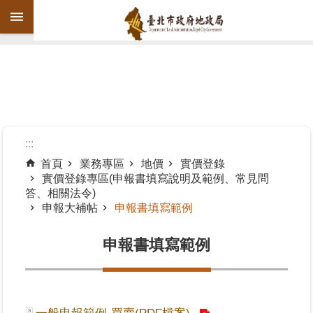
跳到主要內容區塊
進
階
搜
尋
:::
首頁
業務專區
地價
實價登錄
實價登錄專區(申報書填寫說明及範例、常見問
機
答、相關法令)
關
申報大補帖
申報書填寫範例
介
紹
申報書填寫範例
公
告
資
訊