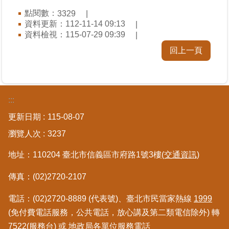
區
點閱數：
3329
資料更新：
112-11-14 09:13
綜
資料檢視：
115-07-29 09:39
合
回上一頁
資
訊
熱
:::
門
關
更新日期
115-08-07
鍵
字
瀏覽人次
3237
都
地址：110204 臺北市信義區市府路1號3樓
(交通資訊)
更/
地
傳真：(02)2720-2107
政
資
電話：(02)2720-8889 (代表號)、臺北市民當家熱線
1999
訊
(免付費電話服務，公共電話，放心講及第二類電信除外) 轉
平
7522(服務台) 或 地政局各單位服務電話
台