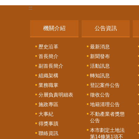
:::
機關介紹
公告資訊
歷史沿革
最新消息
首長簡介
新聞發布
副首長簡介
活動訊息
組織架構
轉知訊息
業務職掌
登記案件公告
分層負責明細表
徵收公告
施政專區
地籍清理公告
大事紀
不動產業者獎懲
公告
得獎事蹟
本市劃定土地法
聯絡資訊
第14條第1項不