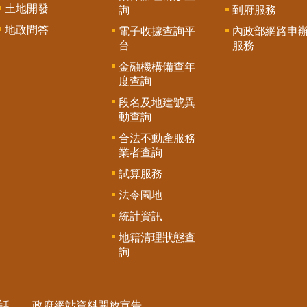
土地開發
詢
到府服務
地政問答
電子收據查詢平
內政部網路申
台
服務
金融機構備查年
度查詢
段名及地建號異
動查詢
合法不動產服務
業者查詢
試算服務
法令園地
統計資訊
地籍清理狀態查
詢
話
政府網站資料開放宣告