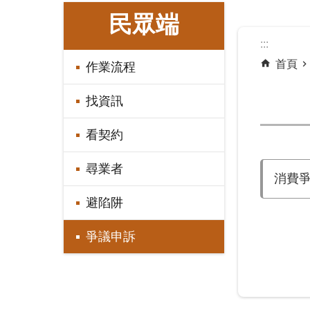
:::
民眾端
:::
首頁
作業流程
找資訊
看契約
尋業者
消費
避陷阱
爭議申訴