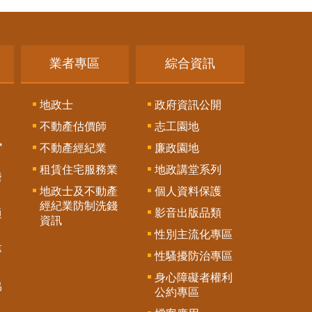
業者專區
綜合資訊
地政士
政府資訊公開
不動產估價師
志工園地
訊
不動產經紀業
廉政園地
租賃住宅服務業
地政講堂系列
謄
地政士及不動產
個人資料保護
經紀業防制洗錢
影音出版品類
通
資訊
性別主流化專區
專
性騷擾防治專區
身心障礙者權利
協
公約專區