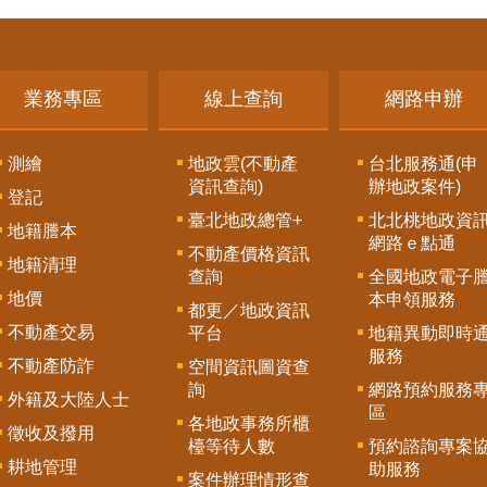
業務專區
線上查詢
網路申辦
測繪
地政雲(不動產
台北服務通(申
資訊查詢)
辦地政案件)
登記
臺北地政總管+
北北桃地政資
地籍謄本
網路ｅ點通
不動產價格資訊
地籍清理
查詢
全國地政電子
地價
本申領服務
都更／地政資訊
不動產交易
平台
地籍異動即時
服務
不動產防詐
空間資訊圖資查
詢
網路預約服務
外籍及大陸人士
區
各地政事務所櫃
徵收及撥用
檯等待人數
預約諮詢專案
耕地管理
助服務
案件辦理情形查