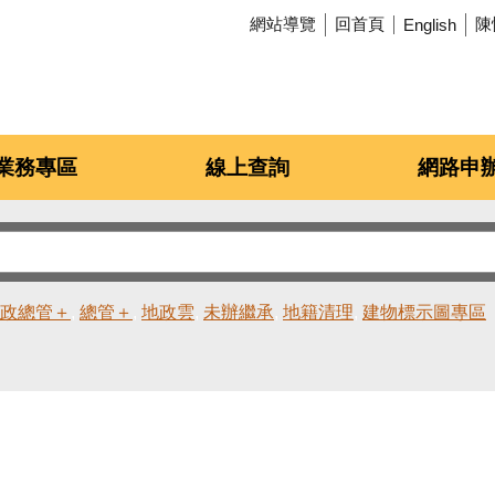
網站導覽
回首頁
陳
English
業務專區
線上查詢
網路申
政總管＋
總管＋
地政雲
未辦繼承
地籍清理
建物標示圖專區