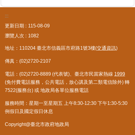
區
:::
綜
更新日期
115-08-09
合
資
瀏覽人次
1082
訊
地址：110204 臺北市信義區市府路1號3樓
(交通資訊)
熱
門
傳真：(02)2720-2107
關
鍵
電話：(02)2720-8889 (代表號)、臺北市民當家熱線
1999
字
(免付費電話服務，公共電話，放心講及第二類電信除外) 轉
7522(服務台) 或 地政局各單位服務電話
都
更/
地
服務時間：星期一至星期五 上午8:30-12:30 下午1:30-5:30
政
例假日及國定假日休息
資
訊
Copyright@臺北市政府地政局
平
台