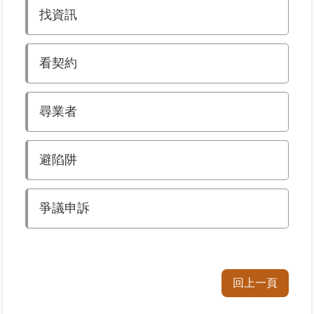
找資訊
業
務
看契約
專
區
尋業者
線
上
查
避陷阱
詢
網
爭議申訴
路
申
辦
業
回上一頁
者
專