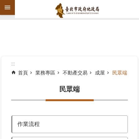
跳到主要內容區塊
進
階
搜
尋
:::
首頁
業務專區
不動產交易
成屋
民眾端
機
關
民眾端
介
紹
公
作業流程
告
資
訊