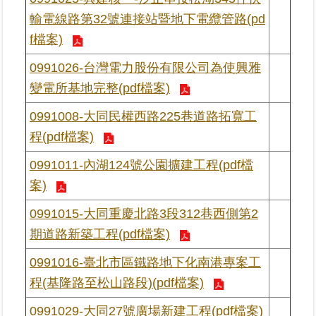
輸電線路第32號連接站暨地下電纜管路(pd
臺
f檔案)
北
地
0991026-台灣電力股份有限公司為使興雅
政
變電所基地完整(pdf檔案)
總
管
0991008-大同民權西路225巷道路拓寬工
＋
程(pdf檔案)
總
0991011-內湖124號公園擴建工程(pdf檔
管
案)
＋
0991015-大同重慶北路3段312巷西側第2
地
期道路新築工程(pdf檔案)
政
雲
0991016-臺北市區鐵路地下化南港專案工
程(基隆路至松山路段)(pdf檔案)
未
0991029-大同27號廣場新建工程(pdf檔案)
辦