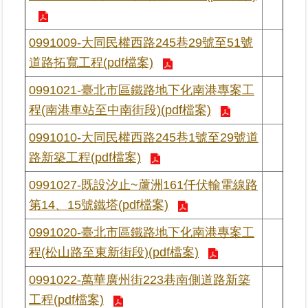
繼
承
0991009-大同民權西路245巷29號至51號
道路拓寬工程(pdf檔案)
地
籍
0991021-臺北市區鐵路地下化南港專案工
清
理
程(南港車站至中南街段)(pdf檔案)
0991010-大同民權西路245巷1號至29號道
建
路新築工程(pdf檔案)
物
標
0991027-既設汐止~蘆洲161仟伏輸電線路
示
圖
第14、15號鐵塔(pdf檔案)
專
區
0991020-臺北市區鐵路地下化南港專案工
程(松山路至東新街段)(pdf檔案)
網
0991022-萬華廣州街223巷南側道路新築
站
工程(pdf檔案)
導