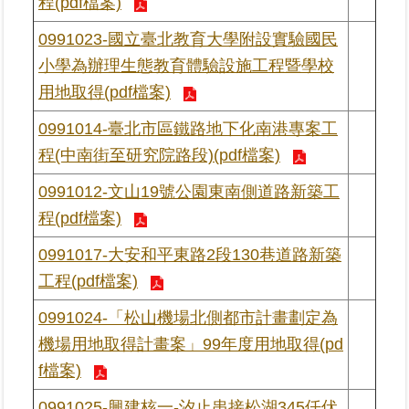
程(pdf檔案)
區
0991023-國立臺北教育大學附設實驗國民
綜
小學為辦理生態教育體驗設施工程暨學校
合
用地取得(pdf檔案)
資
訊
0991014-臺北市區鐵路地下化南港專案工
程(中南街至研究院路段)(pdf檔案)
熱
門
0991012-文山19號公園東南側道路新築工
關
程(pdf檔案)
鍵
字
0991017-大安和平東路2段130巷道路新築
都
工程(pdf檔案)
更/
地
0991024-「松山機場北側都市計畫劃定為
政
機場用地取得計畫案」99年度用地取得(pd
資
訊
f檔案)
平
0991025-興建核一-汐止串接松湖345仟伏
台