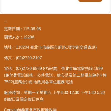
料
檢
舉
:::
地
更新日期
115-08-08
政
瀏覽人次
19296
問
答
地址：110204 臺北市信義區市府路1號3樓
(交通資訊)
雙
傳真：(02)2720-2107
語
詞
電話：(02)2720-8889 (代表號)、臺北市民當家熱線
1999
彙
(免付費電話服務，公共電話，放心講及第二類電信除外) 轉
7522(服務台) 或 地政局各單位服務電話
臺
北
服務時間：星期一至星期五 上午8:30-12:30 下午1:30-5:30
通
例假日及國定假日休息
隱
Copyright@臺北市政府地政局