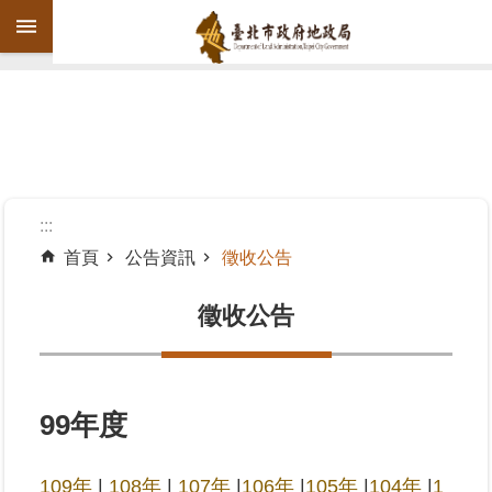
跳到主要內容區塊
進
階
搜
尋
:::
首頁
公告資訊
徵收公告
機
關
徵收公告
介
紹
公
99年度
告
資
109年
|
108年
|
107年
|
106年
|
105年
|
104年
|
1
訊