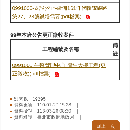
覽
0991030-既設汐止-蘆洲161仟伏輸電線路
第27、28號鐵塔需要(pdf檔案)
回
首
頁
99年本府公告更正徵收案件
English
備
工程編號及名稱
註
陳
0991005-生醫管理中心-衛生大樓工程(更
情
系
正徵收)(pdf檔案)
統
不
當
點閱數：
19295
使
資料更新：110-01-27 15:28
用
資料檢視：113-03-26 08:30
地
資料維護：臺北市政府地政局
政
回上一頁
資