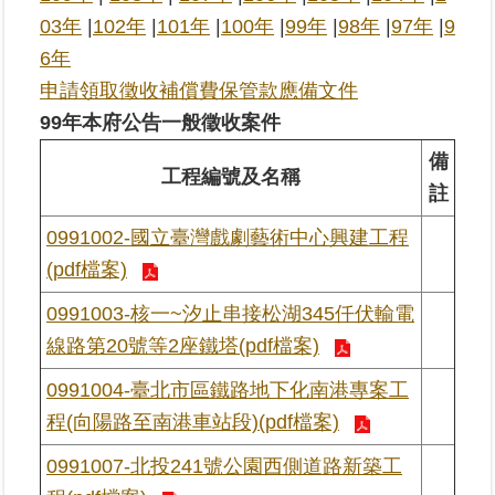
03年
|
102年
|
101年
|
100年
|
99年
|
98年
|
97年
|
9
業
6年
務
申請領取徵收補償費保管款應備文件
專
99年本府公告一般徵收案件
區
備
工程編號及名稱
線
註
上
查
0991002-國立臺灣戲劇藝術中心興建工程
詢
(pdf檔案)
網
0991003-核一~汐止串接松湖345仟伏輸電
路
線路第20號等2座鐵塔(pdf檔案)
申
辦
0991004-臺北市區鐵路地下化南港專案工
程(向陽路至南港車站段)(pdf檔案)
業
者
0991007-北投241號公園西側道路新築工
專