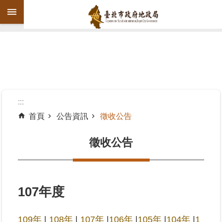
跳到主要內容區塊
進
階
搜
尋
:::
首頁
公告資訊
徵收公告
機
關
徵收公告
介
紹
公
107年度
告
資
109年
|
108年
|
107年
|
106年
|
105年
|
104年
|
1
訊