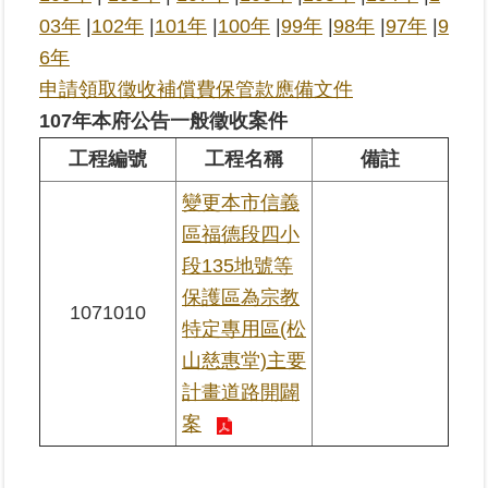
03年
|
102年
|
101年
|
100年
|
99年
|
98年
|
97年
|
9
業
6年
務
申請領取徵收補償費保管款應備文件
專
107年本府公告一般徵收案件
區
工程編號
工程名稱
備註
線
變更本市信義
上
查
區福德段四小
詢
段135地號等
保護區為宗教
網
1071010
特定專用區(松
路
申
山慈惠堂)主要
辦
計畫道路開闢
案
業
者
專