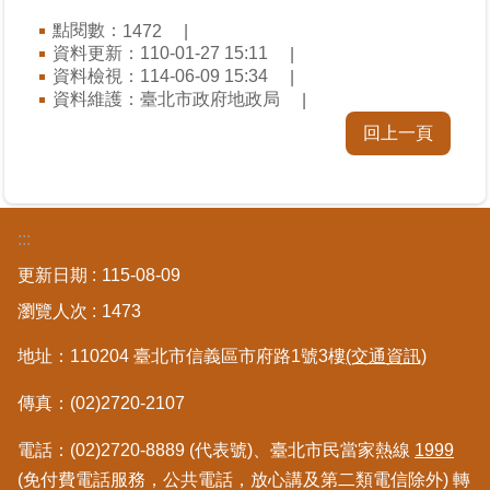
區
點閱數：
1472
資料更新：110-01-27 15:11
綜
資料檢視：114-06-09 15:34
合
資料維護：臺北市政府地政局
資
回上一頁
訊
熱
門
:::
關
鍵
更新日期
115-08-09
字
瀏覽人次
1473
都
更/
地址：110204 臺北市信義區市府路1號3樓
(交通資訊)
地
政
傳真：(02)2720-2107
資
訊
電話：(02)2720-8889 (代表號)、臺北市民當家熱線
1999
平
(免付費電話服務，公共電話，放心講及第二類電信除外) 轉
台