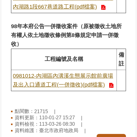
繼
內湖路1段667巷道路工程(pdf檔案)
承
98年本府公告一併徵收案件（原被徵收土地所
地
有權人依土地徵收條例第8條規定申請一併徵
籍
清
收）
理
備
工程編號及名稱
註
建
物
0981012-內湖區內溝溪生態展示館前廣場
標
示
及出入口通道工程(一併徵收)(pdf檔案)
圖
專
區
點閱數：
21715
資料更新：110-01-27 15:27
網
資料檢視：113-03-26 08:30
站
資料維護：臺北市政府地政局
導