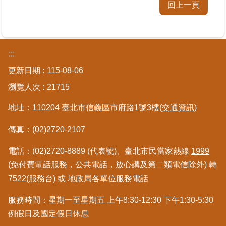
覽
回上一頁
回
首
頁
:::
更新日期
115-08-06
English
瀏覽人次
21715
陳
地址：110204 臺北市信義區市府路1號3樓
(交通資訊)
情
系
傳真：(02)2720-2107
統
電話：(02)2720-8889 (代表號)、臺北市民當家熱線
1999
不
(免付費電話服務，公共電話，放心講及第二類電信除外) 轉
當
7522(服務台) 或 地政局各單位服務電話
使
用
服務時間：星期一至星期五 上午8:30-12:30 下午1:30-5:30
地
例假日及國定假日休息
政
資