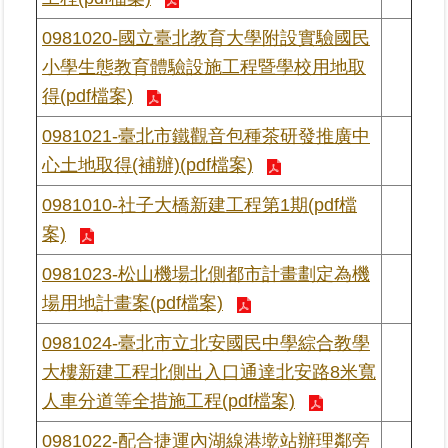
0981020-國立臺北教育大學附設實驗國民
臺
小學生態教育體驗設施工程暨學校用地取
北
地
得(pdf檔案)
政
0981021-臺北市鐵觀音包種茶研發推廣中
總
管
心土地取得(補辦)(pdf檔案)
＋
0981010-社子大橋新建工程第1期(pdf檔
總
案)
管
0981023-松山機場北側都市計畫劃定為機
＋
場用地計畫案(pdf檔案)
地
0981024-臺北市立北安國民中學綜合教學
政
雲
大樓新建工程北側出入口通達北安路8米寬
人車分道等全措施工程(pdf檔案)
未
0981022-配合捷運內湖線港墘站辦理鄰旁
辦