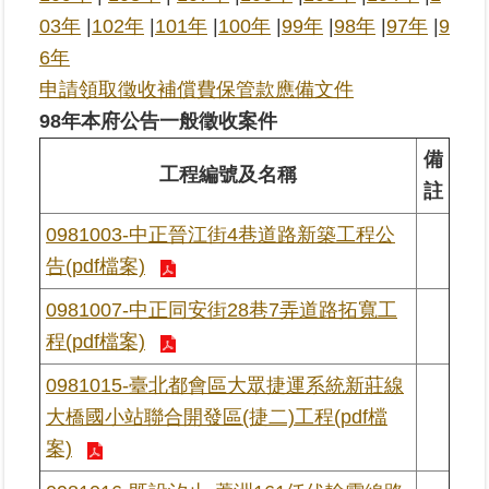
03年
|
102年
|
101年
|
100年
|
99年
|
98年
|
97年
|
9
業
6年
務
申請領取徵收補償費保管款應備文件
專
98年本府公告一般徵收案件
區
備
工程編號及名稱
線
註
上
查
0981003-中正晉江街4巷道路新築工程公
詢
告(pdf檔案)
網
0981007-中正同安街28巷7弄道路拓寬工
路
程(pdf檔案)
申
辦
0981015-臺北都會區大眾捷運系統新莊線
大橋國小站聯合開發區(捷二)工程(pdf檔
業
案)
者
專