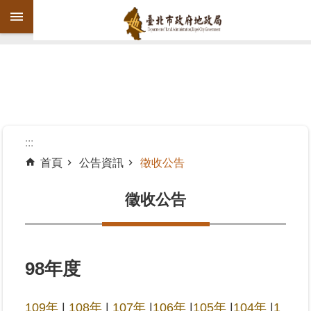
跳到主要內容區塊
進
階
搜
尋
:::
首頁
公告資訊
徵收公告
機
關
徵收公告
介
紹
公
98年度
告
資
109年
|
108年
|
107年
|
106年
|
105年
|
104年
|
1
訊