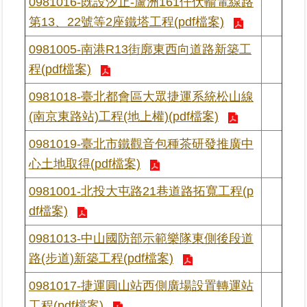
0981016-既設汐止-蘆洲161仟伏輸電線路
區
第13、22號等2座鐵塔工程(pdf檔案)
綜
0981005-南港R13街廓東西向道路新築工
合
程(pdf檔案)
資
訊
0981018-臺北都會區大眾捷運系統松山線
(南京東路站)工程(地上權)(pdf檔案)
熱
門
0981019-臺北市鐵觀音包種茶研發推廣中
關
心土地取得(pdf檔案)
鍵
字
0981001-北投大屯路21巷道路拓寬工程(p
都
df檔案)
更/
地
0981013-中山國防部示範樂隊東側後段道
政
路(步道)新築工程(pdf檔案)
資
訊
0981017-捷運圓山站西側廣場設置轉運站
平
工程(pdf檔案)
台