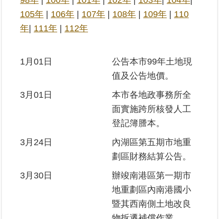
98年
|
100年
|
101年
|
102年
|
103年
|
104年
|
105年
|
106年
|
107年
|
108年
|
109年
|
110
業
年
|
111年
|
112年
務
專
區
1月01日
公告本市99年土地現
值及公告地價。
線
上
3月01日
本市各地政事務所全
查
面實施跨所核發人工
詢
登記簿謄本。
網
3月24日
內湖區第五期市地重
路
劃區財務結算公告。
申
辦
3月30日
辦竣南港區第一期市
地重劃區內南港國小
業
暨其西南側土地改良
者
專
物拆遷補償作業。