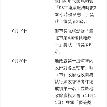
並由郝市長龍斌頒發
繼
「98年連續服務時數3
承
00小時優良志工」獎
狀，得獎者25名。
地
籍
10月19日
郝市長龍斌頒發「臺
清
理
北市第4屆優良地政
士」獎狀，得獎者5
建
名。
物
標
10月20日
地政處第十度蟬聯內
示
政部對各直轄市、縣
圖
（市）政府地政業務
專
區
執行績效督導考評總
成績第一名，並於地
網
政節慶祝大會（11月1
站
1日）獲頒「優等獎」
導