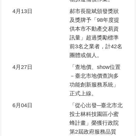
區
4月13日
郝市長龍斌頒發獎狀
及獎牌予「98年度提
綜
合
供本市不動產交易資
資
訊量」超過獎勵標準
訊
前3名之業者，計42名
熱
團體或個人。
門
關
4月27日
「查地價、show位置
鍵
－臺北市地價查詢多
字
功能創新服務系統」
都
正式上線。
更/
地
6月04日
「從心出發─臺北市北
政
投士林科技園區小蜜
資
蜂計畫」榮獲行政院
訊
平
第2屆政府服務品質
台