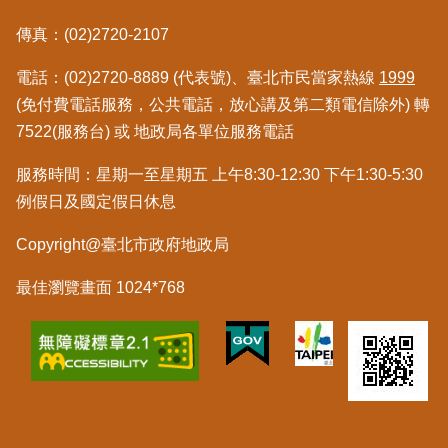
私
權
傳真：(02)2720-2107
與
資
電話：(02)2720-8889 (代表號)、臺北市民當家熱線
1999
訊
(免付費電話服務，公共電話，放心講及第二類電信除外) 轉
安
7522(服務台) 或 地政局各單位服務電話
全
政
服務時間：星期一至星期五 上午8:30-12:30 下午1:30-5:30
策
例假日及國定假日休息
聯
Copyright@臺北市政府地政局
絡
資
最佳瀏覽畫面 1024*768
訊
各
科
室
電
話