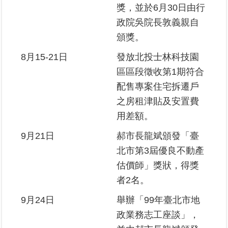
獎，並於6月30日由行
政院吳院長敦義親自
臺
頒獎。
北
地
8月15-21日
發放北投士林科技園
政
總
區區段徵收第1期符合
管
配售專案住宅拆遷戶
＋
之房租津貼及安置費
用差額。
總
管
9月21日
郝市長龍斌頒發「臺
＋
北市第3屆優良不動產
估價師」獎狀，得獎
地
政
者2名。
雲
9月24日
舉辦「99年臺北市地
政業務志工座談」，
未
辦