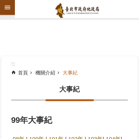
跳到主要內容區塊
進
階
搜
尋
:::
首頁
機關介紹
大事紀
機
關
大事紀
介
紹
公
99年大事紀
告
資
訊