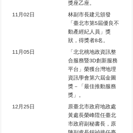
獎座乙座。
覽
11月02日
林副市長建元頒發
回
「臺北市第5屆優良不
首
頁
動產經紀人員」獎
狀，得獎者8名。
English
11月05日
「北北桃地政資訊整
合服務暨3D創新服務
陳
情
平台」榮獲台灣地理
系
資訊學會第六屆金圖
統
獎－「最佳推動服務
獎」。
不
當
12月25日
原臺北市政府地政處
使
用
黃處長榮峰陞任臺北
地
市政府副秘書長，原
政
陳副處長錫禎接任臺
資