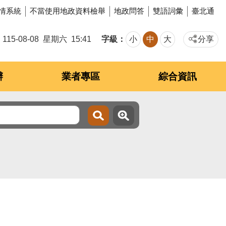
情系統
不當使用地政資料檢舉
地政問答
雙語詞彙
臺北通
字級
115-08-08
星期六
15:41
小
中
大
分享
辦
業者專區
綜合資訊