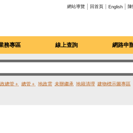
網站導覽
回首頁
陳
English
業務專區
線上查詢
網路申
政總管＋
總管＋
地政雲
未辦繼承
地籍清理
建物標示圖專區