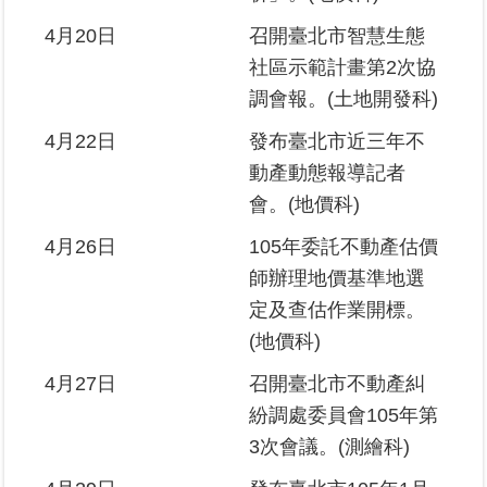
4月20日
召開臺北市智慧生態
政
府
社區示範計畫第2次協
網
調會報。(土地開發科)
站
資
4月22日
發布臺北市近三年不
料
動產動態報導記者
開
放
會。(地價科)
宣
告
4月26日
105年委託不動產估價
師辦理地價基準地選
定及查估作業開標。
(地價科)
4月27日
召開臺北市不動產糾
紛調處委員會105年第
3次會議。(測繪科)