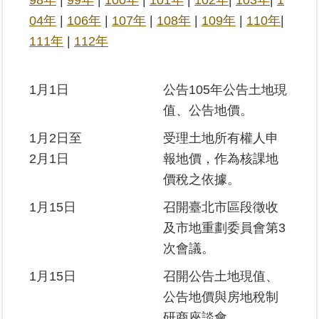
98年
|
99年
|
100年
|
101年
|
102年
|
103年
|
1
04年
|
106年
|
107年
|
108年
|
109年
|
110年
|
業
111年
|
112年
務
專
區
1月1日
公告105年公告土地現
值、公告地價。
線
上
1月2日至
受理土地所有權人申
查
2月1日
報地價，作為核課地
詢
價稅之依據。
網
1月15日
召開臺北市區段徵收
路
及市地重劃委員會第3
申
次會議。
辦
1月15日
召開公告土地現值、
業
公告地價與房地稅制
者
專
研商座談會。