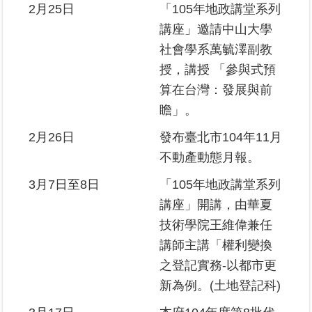
2月25日
「105年地政講堂系列
繼
承
講座」邀請中山大學
社會學系萬毓澤副教
地
授，講授 「參與式預
籍
算在台灣：發展與前
清
理
瞻」。
2月26日
發布臺北市104年11月
建
不動產動態月報。
物
標
3月7日至8日
「105年地政講堂系列
示
講座」開講，由華夏
圖
專
技術學院王維偉兼任
區
講師主講「權利變換
之登記實務-以都市更
網
新為例。(土地登記科)
站
導