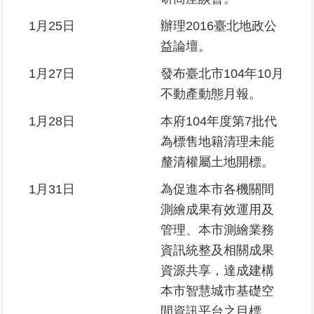
區
1月25日
辦理2016臺北地政公
益論壇。
綜
合
1月27日
發布臺北市104年10月
資
不動產動態月報。
訊
1月28日
本府104年度第7批代
熱
門
為標售地籍清理未能
關
釐清權屬土地開標。
鍵
字
1月31日
為促進本市各機關間
測繪成果有效運用及
都
更/
管理、本市測繪業務
地
資訊統整及相關成果
政
資
資源共享，達成建構
訊
本市智慧城市基礎空
平
間資訊平台之目標，
台