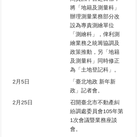
將「地籍及測量科」
臺
辦理測量業務部分改
北
設為專責測繪單位
地
「測繪科」，俾利測
政
總
繪業務之統籌協調及
管
政策推動，另「地籍
＋
及測量科」同時修正
為「土地登記科」。
總
管
2月5日
「臺北地政 新年新
＋
政」記者會。
地
2月25日
召開臺北市不動產糾
政
紛調處委員會105年第
雲
1次會議暨業務座談
會。
未
辦