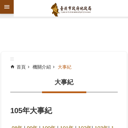
跳到主要內容區塊
進
階
搜
尋
:::
首頁
機關介紹
大事紀
機
關
大事紀
介
紹
公
105年大事紀
告
資
訊