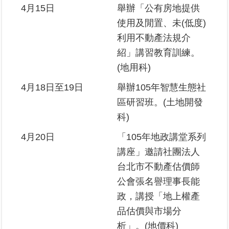
私
4月15日
舉辦「公有房地提供
權
使用及閒置、未(低度)
與
利用不動產法規介
資
訊
紹」講習教育訓練。
安
(地用科)
全
政
4月18日至19日
舉辦105年智慧生態社
策
區研習班。(土地開發
科)
聯
絡
4月20日
「105年地政講堂系列
資
訊
講座」邀請社團法人
台北市不動產估價師
各
公會張名譽理事長能
科
政，講授「地上權產
室
電
品估價與市場分
話
析」。(地價科)