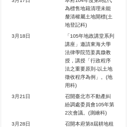
3月17日
本府104年度第8批代
覽
為標售地籍清理未能
釐清權屬土地開標(土
回
首
地登記科)
頁
3月18日
「105年地政講堂系列
English
講座」邀請東海大學
法律學院范姜真媺教
陳
授，講授「行政程序
情
法之重要原則-以土地
系
統
徵收程序為例」。(地
用科)
不
3月21日
召開臺北市不動產糾
當
使
紛調處委員會105年第
用
2次會議。(測繪科)
地
政
3月28日
召開本府第8屆耕地租
資