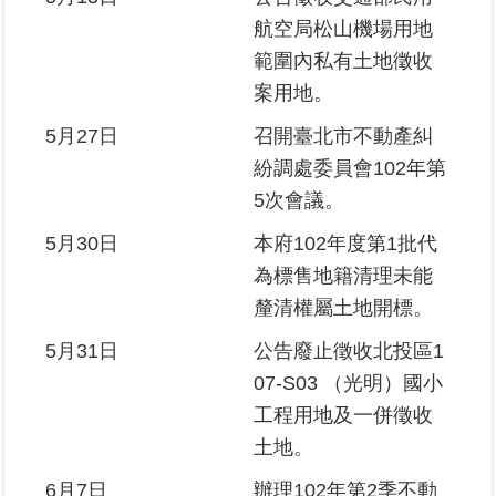
私
航空局松山機場用地
權
範圍內私有土地徵收
與
資
案用地。
訊
安
5月27日
召開臺北市不動產糾
全
紛調處委員會102年第
政
5次會議。
策
5月30日
本府102年度第1批代
聯
為標售地籍清理未能
絡
資
釐清權屬土地開標。
訊
5月31日
公告廢止徵收北投區1
07-S03 （光明）國小
各
科
工程用地及一併徵收
室
土地。
電
話
6月7日
辦理102年第2季不動