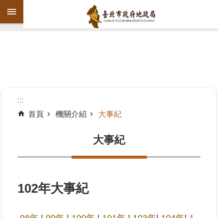
跳到主要內容區塊
進
階
搜
尋
:::
首頁
機關介紹
大事紀
機
關
大事紀
介
紹
公
102年大事紀
告
資
訊