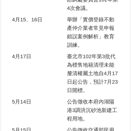
料
4次會議。
檢
舉
4月15、16日
舉辦「實價登錄不動
產仲介業者常見申報
地
錯誤案例解析」教育
政
訓練。
問
答
4月17日
臺北市102年第3批代
為標售地籍清理未能
雙
語
釐清權屬土地自4月17
詞
日起公告，預計7月23
彙
日開標。
臺
5月14日
公告徵收本府內湖陽
北
港3調洪沉砂池新建工
通
程用地。
隱
5月15日
公告徵收交通部民用