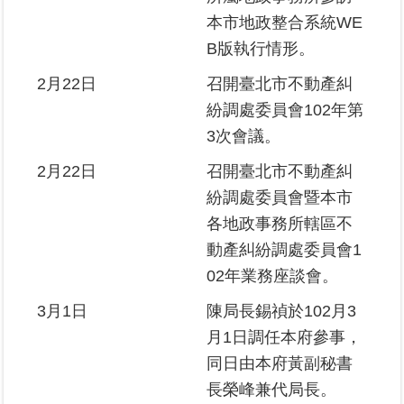
本市地政整合系統WE
臺
B版執行情形。
北
2月22日
召開臺北市不動產糾
地
政
紛調處委員會102年第
總
3次會議。
管
＋
2月22日
召開臺北市不動產糾
紛調處委員會暨本市
總
各地政事務所轄區不
管
＋
動產糾紛調處委員會1
02年業務座談會。
地
3月1日
陳局長錫禎於102月3
政
雲
月1日調任本府參事，
同日由本府黃副秘書
未
長榮峰兼代局長。
辦