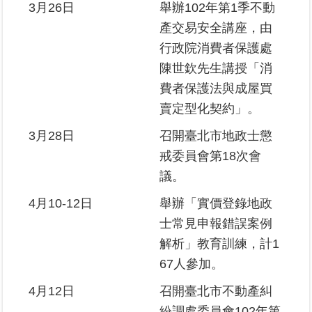
覽
3月26日
舉辦102年第1季不動
產交易安全講座，由
回
行政院消費者保護處
首
陳世欽先生講授「消
頁
費者保護法與成屋買
English
賣定型化契約」。
3月28日
召開臺北市地政士懲
陳
戒委員會第18次會
情
系
議。
統
4月10-12日
舉辦「實價登錄地政
不
士常見申報錯誤案例
當
解析」教育訓練，計1
使
67人參加。
用
地
4月12日
召開臺北市不動產糾
政
資
紛調處委員會102年第