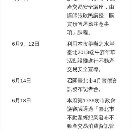
產交易安全講座，由
政
講師張欣民講授「購
府
網
買預售屋應注意事
站
項」課程。
資
料
6月9、12日
利用本市舉辦之水岸
開
臺北2013端午嘉年華
放
宣
活動設攤進行不動產
告
交易安全宣導。
6月14日
召開臺北市4月實價資
訊發布記者會。
6月18日
本府第1736次市政會
議審議通過「臺北巿
不動產經紀業發布不
動產交易消費資訊管