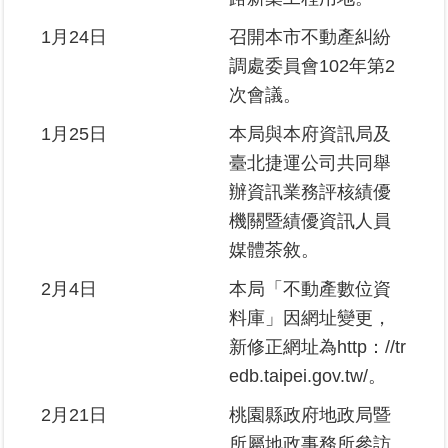
區
1月24日
召開本市不動產糾紛
調處委員會102年第2
綜
合
次會議。
資
1月25日
本局與本府資訊局及
訊
臺北捷運公司共同舉
熱
辦資訊業務評核績優
門
關
機關暨績優資訊人員
鍵
媒體茶敘。
字
2月4日
本局「不動產數位資
都
料庫」因網址變更，
更/
地
新修正網址為http：//tr
政
edb.taipei.gov.tw/。
資
訊
2月21日
桃園縣政府地政局暨
平
所屬地政事務所參訪
台