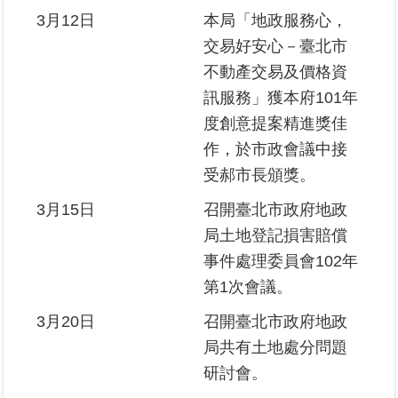
繼
3月12日
本局「地政服務心，
承
交易好安心－臺北市
不動產交易及價格資
地
訊服務」獲本府101年
籍
清
度創意提案精進獎佳
理
作，於市政會議中接
受郝市長頒獎。
建
物
3月15日
召開臺北市政府地政
標
局土地登記損害賠償
示
事件處理委員會102年
圖
專
第1次會議。
區
3月20日
召開臺北市政府地政
局共有土地處分問題
網
站
研討會。
導