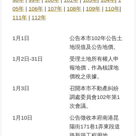
98年
|
99年
|
100年
|
101年
|
103年
|
104年
|
1
05年
|
106年
|
107年
|
108年
|
109年
|
110年
|
業
111年
|
112年
務
專
區
1月1日
公告本市102年公告土
地現值及公告地價。
線
上
1月2日-31日
受理土地所有權人申
查
報地價，作為核課地
詢
價稅之依據。
網
1月3日
召開本市不動產糾紛
路
調處委員會102年第1
申
次會議。
辦
1月10日
公告徵收本府南港昆
業
陽街171巷1弄東段道
者
專
路新築工程用地。