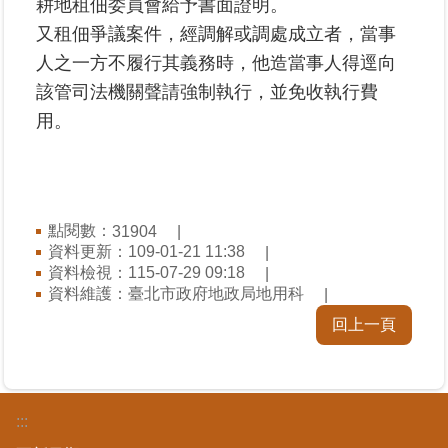
耕地租佃委員會給予書面證明。
區
又租佃爭議案件，經調解或調處成立者，當事
人之一方不履行其義務時，他造當事人得逕向
綜
合
該管司法機關聲請強制執行，並免收執行費
資
用。
訊
熱
門
關
點閱數：
31904
鍵
資料更新：109-01-21 11:38
字
資料檢視：115-07-29 09:18
資料維護：臺北市政府地政局地用科
都
更/
回上一頁
地
政
資
訊
:::
平
台