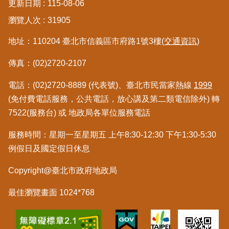
更新日期
115-08-06
瀏覽人次
31905
臺
北
地址：110204 臺北市信義區市府路1號3樓
(交通資訊)
地
政
傳真：(02)2720-2107
總
管
電話：(02)2720-8889 (代表號)、臺北市民當家熱線
1999
＋
(免付費電話服務，公共電話，放心講及第二類電信除外) 轉
7522(服務台) 或 地政局各單位服務電話
總
管
服務時間：星期一至星期五 上午8:30-12:30 下午1:30-5:30
＋
例假日及國定假日休息
地
Copyright@臺北市政府地政局
政
雲
最佳瀏覽畫面 1024*768
未
辦