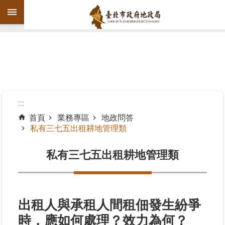
跳到主要內容區塊
進
階
搜
尋
:::
首頁
業務專區
地政問答
私有三七五出租耕地管理類
機
關
私有三七五出租耕地管理類
介
紹
公
告
出租人與承租人間租佃發生紛爭
資
時，應如何處理？效力為何？
訊