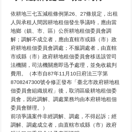
依耕地三七五減租條例第26、27條規定，出租
業
務
人與承租人間因耕地租佃發生爭議時，應由當
專
地鄉（鎮、市、區）公所耕地租佃委員會調
區
解；調解不成立者，應由直轄市或縣（市）政
府耕地租佃委員會調處；不服調處者，由直轄
線
上
市或縣（市）政府耕地租佃委員會移送該管司
查
法機關，司法機關應即迅予處理，並免收裁判
詢
費用。（本市自87年11月10日府法三字第
8708247300號令修正發布「臺北市政府耕地租
網
路
佃委員會組織規程」後，取消區級耕地租佃委
申
員會，因此調解、調處業務均由本府耕地租佃
辦
委員會辦理。）
前項爭議案件非經調解、調處，不得起訴；經
業
者
調解、調處成立者，由直轄市或縣（市）政府
專