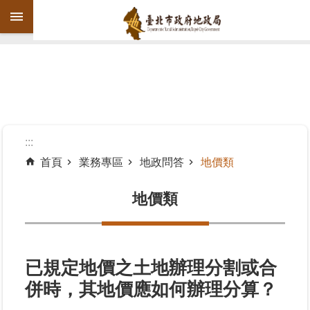
跳到主要內容區塊
進
階
搜
尋
:::
首頁
業務專區
地政問答
地價類
機
關
地價類
介
紹
公
已規定地價之土地辦理分割或合
告
併時，其地價應如何辦理分算？
資
訊