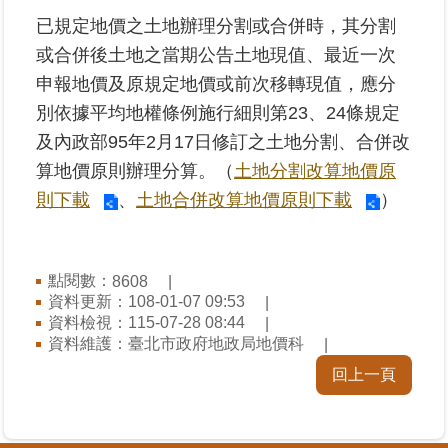
已規定地價之土地辦理分割或合併時，其分割
業
或合併後土地之當期公告土地現值、最近一次
務
申報地價及原規定地價或前次移轉現值，應分
專
別依據平均地權條例施行細則第23、24條規定
區
及內政部95年2月17日修訂之土地分割、合併改
線
算地價原則辦理分算。（
土地分割改算地價原
上
則下載
、
土地合併改算地價原則下載
）
查
詢
網
點閱數：
8608
資料更新：108-01-07 09:53
路
資料檢視：115-07-28 08:44
申
資料維護：臺北市政府地政局地價科
辦
回上一頁
業
者
專