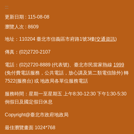
區
:::
更新日期
115-08-08
綜
合
瀏覽人次
8609
資
地址：110204 臺北市信義區市府路1號3樓
(交通資訊)
訊
傳真：(02)2720-2107
熱
門
電話：(02)2720-8889 (代表號)、臺北市民當家熱線
1999
關
鍵
(免付費電話服務，公共電話，放心講及第二類電信除外) 轉
字
7522(服務台) 或 地政局各單位服務電話
都
服務時間：星期一至星期五 上午8:30-12:30 下午1:30-5:30
更/
例假日及國定假日休息
地
政
資
Copyright@臺北市政府地政局
訊
平
最佳瀏覽畫面 1024*768
台