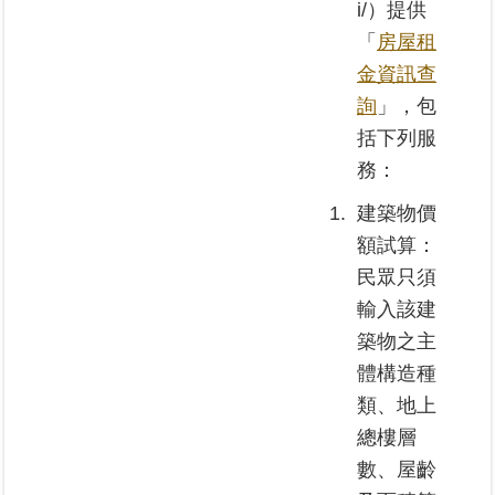
i/）提供
區
「
房屋租
金資訊查
綜
合
詢
」，包
資
括下列服
訊
務：
熱
1.
建築物價
門
關
額試算：
鍵
民眾只須
字
輸入該建
都
築物之主
更/
體構造種
地
政
類、地上
資
總樓層
訊
數、屋齡
平
台