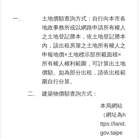
業
一、
土地價額查詢方式：自行向本市各
務
地政事務所或以網路申請所有權人
專
區
之土地登記謄本，依土地登記謄本
內，該出租房屋之土地所有權人之
線
申報地價×土地標示部所載面積×
上
所有權人權利範圍，可計算出土地
查
詢
價額。如為部分出租，請依出租範
圍自行分算。
網
二、
建築物價額查詢方式：
路
申
本局網站
辦
（網址為h
業
ttps://land.
者
gov.taipe
專