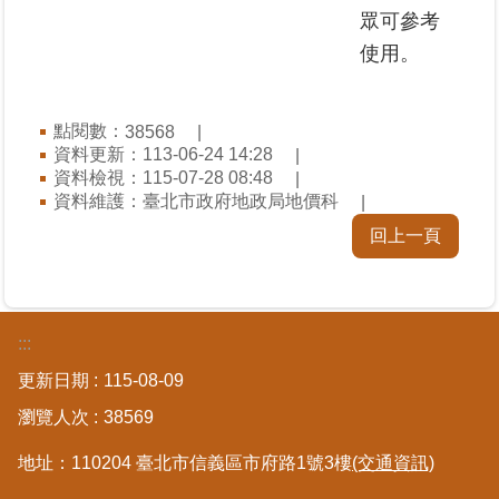
覽
眾可參考
使用。
回
首
頁
點閱數：
38568
資料更新：113-06-24 14:28
English
資料檢視：115-07-28 08:48
資料維護：臺北市政府地政局地價科
陳
回上一頁
情
系
統
:::
不
當
更新日期
115-08-09
使
瀏覽人次
38569
用
地
地址：110204 臺北市信義區市府路1號3樓
(交通資訊)
政
資