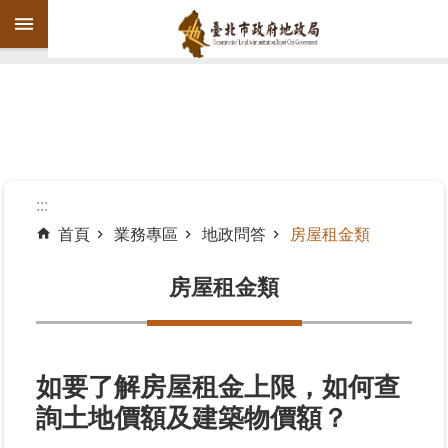
跳到主要內容區塊
進
階
搜
尋
:::
首頁
業務專區
地政問答
房屋租金類
機
關
房屋租金類
介
紹
公
如要了解房屋租金上限，如何查
告
詢土地價額及建築物價額？
資
訊