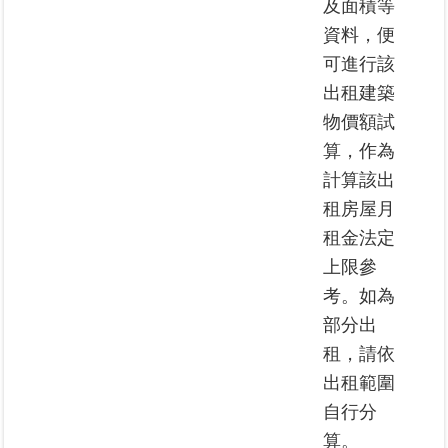
及面積等
資料，便
臺
可進行該
北
出租建築
地
政
物價額試
總
算，作為
管
＋
計算該出
租房屋月
總
租金法定
管
上限參
＋
考。如為
部分出
地
政
租，請依
雲
出租範圍
自行分
未
算。
辦