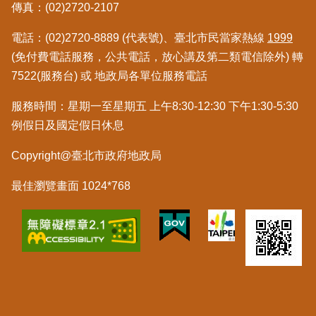
傳真：(02)2720-2107
料
檢
電話：(02)2720-8889 (代表號)、臺北市民當家熱線
1999
舉
(免付費電話服務，公共電話，放心講及第二類電信除外) 轉
7522(服務台) 或 地政局各單位服務電話
地
政
服務時間：星期一至星期五 上午8:30-12:30 下午1:30-5:30
問
答
例假日及國定假日休息
Copyright@臺北市政府地政局
雙
語
最佳瀏覽畫面 1024*768
詞
彙
臺
北
通
隱