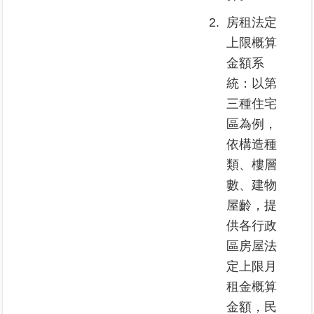
繼
2.
房租法定
承
上限概算
金額系
地
籍
統：以第
清
三種住宅
理
區為例，
依構造種
建
物
類、樓層
標
數、建物
示
屋齡，提
圖
專
供各行政
區
區房屋法
定上限月
網
租金概算
站
導
金額，民