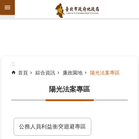
跳到主要內容區塊
進
階
搜
尋
:::
首頁
綜合資訊
廉政園地
陽光法案專區
機
關
陽光法案專區
介
紹
公
告
公務人員利益衝突迴避專區
資
訊