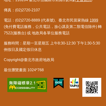
料
檢
傳真：(02)2720-2107
舉
電話：(02)2720-8889 (代表號)、臺北市民當家熱線
1999
(免付費電話服務，公共電話，放心講及第二類電信除外) 轉
地
政
7522(服務台) 或 地政局各單位服務電話
問
答
服務時間：星期一至星期五 上午8:30-12:30 下午1:30-5:30
例假日及國定假日休息
雙
語
Copyright@臺北市政府地政局
詞
彙
最佳瀏覽畫面 1024*768
臺
北
通
隱