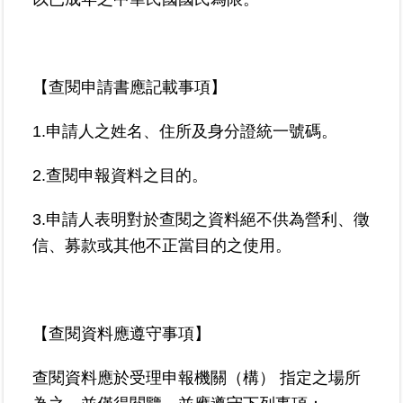
區
綜
合
【查閱申請書應記載事項】
資
訊
1.申請人之姓名、住所及身分證統一號碼。
熱
2.查閱申報資料之目的。
門
關
鍵
3.申請人表明對於查閱之資料絕不供為營利、徵
字
信、募款或其他不正當目的之使用。
都
更/
地
政
【查閱資料應遵守事項】
資
訊
查閱資料應於受理申報機關（構） 指定之場所
平
台