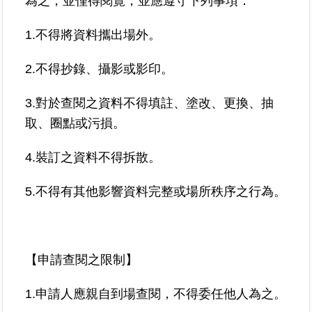
為之，並僅得閱覽，並應遵守下列事項：
1.不得將資料攜出場外。
臺
北
地
2.不得抄錄、攝影或影印。
政
總
3.對於查閱之資料不得填註、塗改、更換、抽
管
取、圈點或污損。
＋
4.裝訂之資料不得拆散。
總
管
5.不得有其他影響資料完整或場所秩序之行為。
＋
地
政
雲
【申請查閱之限制】
1.申請人應親自到場查閱，不得委任他人為之。
未
辦