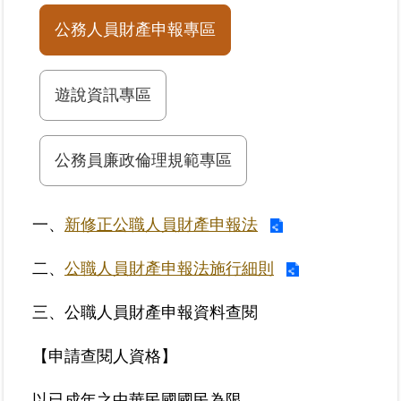
公務人員財產申報專區
業
務
專
遊說資訊專區
區
線
公務員廉政倫理規範專區
上
查
詢
一、
新修正公職人員財產申報法
網
二、
公職人員財產申報法施行細則
路
申
三、公職人員財產申報資料查閱
辦
【申請查閱人資格】
業
者
專
以已成年之中華民國國民為限。