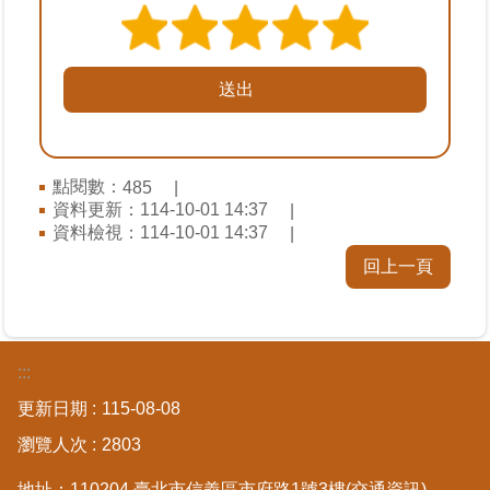
覽
回
首
頁
English
點閱數：
485
資料更新：
114-10-01 14:37
陳
資料檢視：
114-10-01 14:37
情
回上一頁
系
統
不
:::
當
使
更新日期
115-08-08
用
地
瀏覽人次
2803
政
資
地址：110204 臺北市信義區市府路1號3樓
(交通資訊)