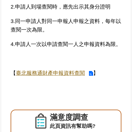
繼
2.申請人到場查閱時，應先出示其身分證明
承
3.同一申請人對同一申報人申報之資料，每年以
地
查閱一次為限。
籍
清
4.申請人一次以申請查閱一人之申報資料為限。
理
建
物
【
臺北服務通財產申報資料查閱
】
標
示
圖
專
區
滿意度調查
網
站
此頁資訊有幫助嗎?
導