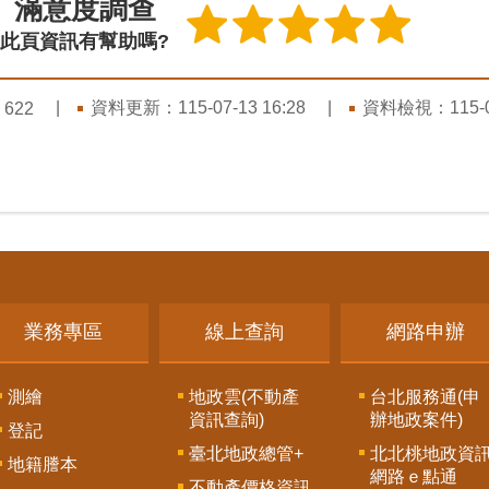
滿意度調查
此頁資訊有幫助嗎?
：
資料更新：
115-07-13 16:28
資料檢視：
115-
622
業務專區
線上查詢
網路申辦
測繪
地政雲(不動產
台北服務通(申
資訊查詢)
辦地政案件)
登記
臺北地政總管+
北北桃地政資
地籍謄本
網路ｅ點通
不動產價格資訊