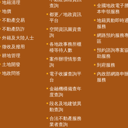
地籍清理
查詢
全國地政電子
地價
本申領服務
都更／地政資訊
不動產交易
平台
地籍異動即時
服務
不動產防詐
空間資訊圖資查
詢
網路預約服務
外籍及大陸人士
區
各地政事務所櫃
徵收及撥用
檯等待人數
預約諮詢專案
耕地管理
助服務
案件辦理情形查
土地開發
詢
到府服務
地政問答
電子收據查詢平
內政部網路申
台
服務
金融機構備查年
度查詢
段名及地建號異
動查詢
合法不動產服務
業者查詢