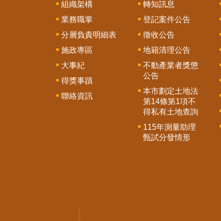
組織架構
轉知訊息
業務職掌
登記案件公告
分層負責明細表
徵收公告
施政專區
地籍清理公告
大事紀
不動產業者獎懲
公告
得獎事蹟
本市劃定土地法
聯絡資訊
第14條第1項不
得私有土地查詢
115年測量助理
甄試分發情形