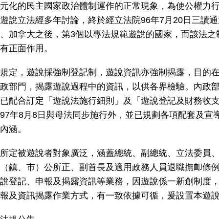
元化的民主國家政治體制運作的正常現象，為使公權力
遊說立法經多年討論，終於經立法院96年7月20日三讀通
、加拿大之後，第3個以專法規範遊說的國家，而該法之
有正面作用。
規定，遊說採強制登記制，遊說資訊亦強制揭露，目的
政部門，揭露遊說過程中的資訊，以供各界檢驗。內政
已配合訂定「遊說法施行細則」及「遊說登記及財務收
97年8月8日與母法同步施行外，並已規劃各項配套及宣
內涵。
所定被遊說者對象廣泛，涵蓋總統、副總統、立法委員
（鎮、市）公所正、副首長及適用政務人員退職撫卹條
說登記、申報及揭露資訊等業務，因遊說係一新創制度
報及資訊揭露作業方式，有一致依據可循，爰設置本遊