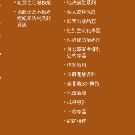
租賃住宅服務業
地政講堂系列
謄
地政士及不動產
個人資料保護
經紀業防制洗錢
影音出版品類
通
資訊
性別主流化專區
專
性騷擾防治專區
身心障礙者權利
協
公約專區
檔案應用
市府開放資料
辦
臺北地政E博館
地政論壇
成果報告
下載專區
網網相連