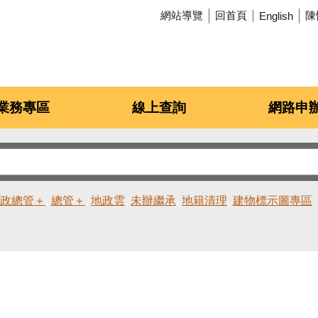
網站導覽
回首頁
陳
English
業務專區
線上查詢
網路申
政總管＋
總管＋
地政雲
未辦繼承
地籍清理
建物標示圖專區