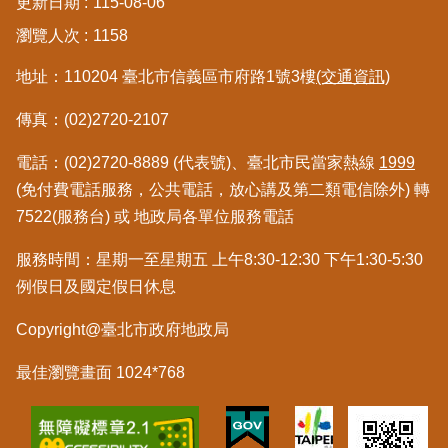
更新日期
115-08-06
區
瀏覽人次
1158
綜
地址：110204 臺北市信義區市府路1號3樓
(交通資訊)
合
資
傳真：(02)2720-2107
訊
電話：(02)2720-8889 (代表號)、臺北市民當家熱線
1999
熱
(免付費電話服務，公共電話，放心講及第二類電信除外) 轉
門
7522(服務台) 或 地政局各單位服務電話
關
鍵
服務時間：星期一至星期五 上午8:30-12:30 下午1:30-5:30
字
例假日及國定假日休息
都
更/
Copyright@臺北市政府地政局
地
政
最佳瀏覽畫面 1024*768
資
訊
平
台