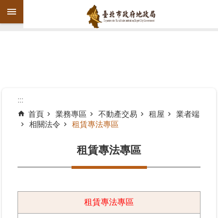
跳到主要內容區塊
進
階
搜
尋
:::
首頁
業務專區
不動產交易
租屋
業者端
相關法令
租賃專法專區
機
關
租賃專法專區
介
紹
公
告
租賃專法專區
資
訊