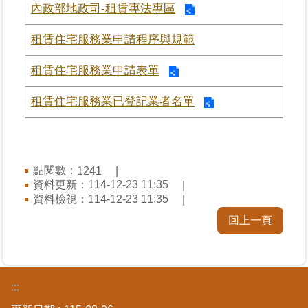
內政部地政司-租賃專法專區
業
租賃住宅服務業申請程序與規範
務
專
租賃住宅服務業申請表單
區
租賃住宅服務業已登記業者名單
線
上
查
詢
點閱數：
1241
資料更新：
114-12-23 11:35
網
資料檢視：
114-12-23 11:35
路
回上一頁
申
辦
業
:::
者
專