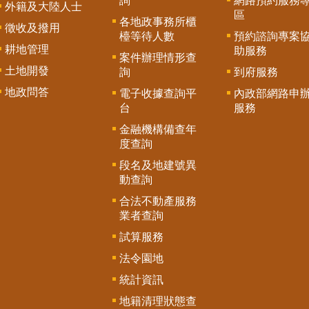
詢
網路預約服務
外籍及大陸人士
區
各地政事務所櫃
徵收及撥用
檯等待人數
預約諮詢專案
耕地管理
助服務
案件辦理情形查
土地開發
詢
到府服務
地政問答
電子收據查詢平
內政部網路申
台
服務
金融機構備查年
度查詢
段名及地建號異
動查詢
合法不動產服務
業者查詢
試算服務
法令園地
統計資訊
地籍清理狀態查