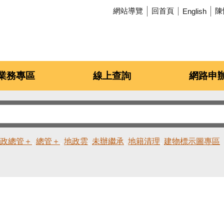
網站導覽
回首頁
陳
English
業務專區
線上查詢
網路申
政總管＋
總管＋
地政雲
未辦繼承
地籍清理
建物標示圖專區