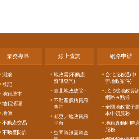
業務專區
線上查詢
網路申辦
測繪
地政雲(不動產
台北服務通(申
資訊查詢)
辦地政案件)
登記
臺北地政總管+
北北桃地政資
地籍謄本
網路ｅ點通
不動產價格資訊
地籍清理
查詢
全國地政電子
地價
本申領服務
都更／地政資訊
不動產交易
平台
地籍異動即時
服務
不動產防詐
空間資訊圖資查