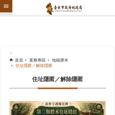
跳到主要內容區塊
進
階
搜
尋
:::
首頁
業務專區
地籍謄本
住址隱匿／解除隱匿
機
關
住址隱匿／解除隱匿
介
紹
公
告
資
訊