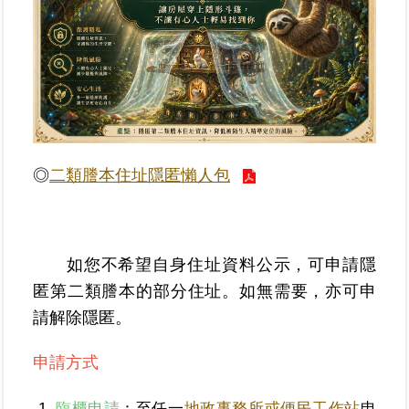
業
務
專
區
線
上
◎
二類謄本住址隱匿懶人包
查
詢
網
如您不希望自身住址資料公示，可申請隱
路
匿第二類謄本的部分住址。如無需要，亦可申
申
請解除隱匿。
辦
申請方式
業
者
專
臨櫃申請
：至任一
地政事務所或便民工作站
申