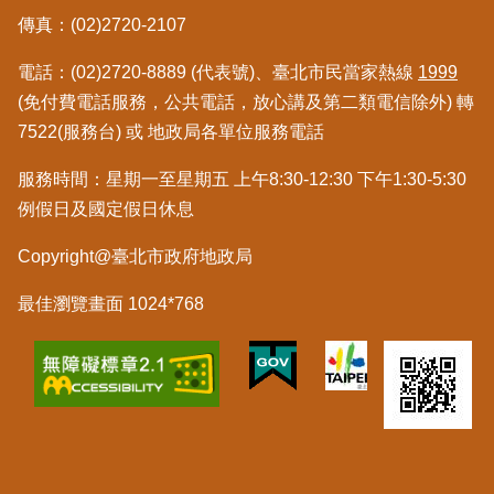
覽
傳真：(02)2720-2107
回
電話：(02)2720-8889 (代表號)、臺北市民當家熱線
1999
首
(免付費電話服務，公共電話，放心講及第二類電信除外) 轉
頁
7522(服務台) 或 地政局各單位服務電話
English
服務時間：星期一至星期五 上午8:30-12:30 下午1:30-5:30
例假日及國定假日休息
陳
情
Copyright@臺北市政府地政局
系
統
最佳瀏覽畫面 1024*768
不
當
使
用
地
政
資