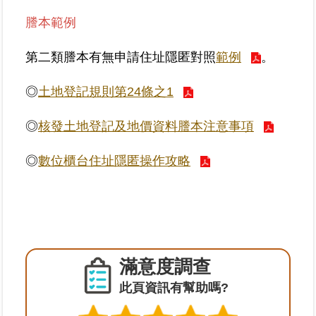
謄本範例
臺
北
第二類謄本有無申請住址隱匿對照
範例
。
地
政
◎
土地登記規則第24條之1
總
管
◎
核發土地登記及地價資料謄本注意事項
＋
◎
數位櫃台住址隱匿操作攻略
總
管
＋
地
政
雲
滿意度調查
此頁資訊有幫助嗎?
未
辦