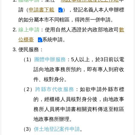
區
請（
申請書下載
），登記名義人本人申辦標
的如分屬本市不同轄區，得跨所一併申請。
綜
合
線上申請
：使用自然人憑證於內政部地政司
數
資
位櫃臺
系統申請。
訊
便民服務：
熱
團體申辦服務
：5人以上，於3日前以電
門
關
話向地政事務所預約，即有專人到府收
鍵
字
件、核對身分。
跨縣市代收服務
：如欲申請外縣市標
都
更/
的，經櫃檯人員核對身分後，由地政事
地
務所人員將申請書相關資料傳送至轄區
政
資
地政事務所辦理。
訊
平
併土地登記案件申請
。
台