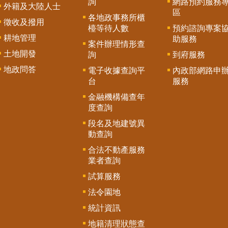
詢
網路預約服務
外籍及大陸人士
區
各地政事務所櫃
徵收及撥用
檯等待人數
預約諮詢專案
耕地管理
助服務
案件辦理情形查
土地開發
詢
到府服務
地政問答
電子收據查詢平
內政部網路申
台
服務
金融機構備查年
度查詢
段名及地建號異
動查詢
合法不動產服務
業者查詢
試算服務
法令園地
統計資訊
地籍清理狀態查