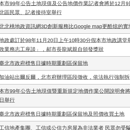
本市99年公告土地現值及公告地價作業記者會將於12月9
北區民眾、記者接待室舉行
北北桃地政資訊網3D創新服務比Google map更酷炫
地政處訂於98年11月20日上午10時30分假本市地政講堂
政業務志工座談」，郝市長龍斌親自頒發獎狀
臺北市政府標售日據時期重劃區保留地
加油站出爾反爾，北市府辦理區段徵收，依法執行強制拆
本市99年公告土地現值暨重新規定地價作業公開說明會將於
日舉行
臺北市政府標售日據時期重劃區保留地及照價收買土地
工信地產集團、工信或公信力房屋為非法業者 民眾勿受