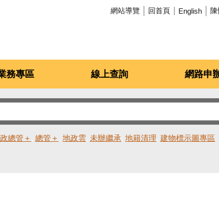
網站導覽
回首頁
陳
English
業務專區
線上查詢
網路申
政總管＋
總管＋
地政雲
未辦繼承
地籍清理
建物標示圖專區