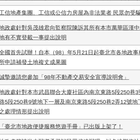
工信地產集團、工信或公信力房屋為非法業者 民眾勿受
地政處針對吳茂雄君向監察院陳訴其所有本市萬華區漢中
地有不實登載一事提出說明
全國首先試辦！自本（98）年5月21日起臺北市各地政
所申請補發土地複丈成果圖
誠摯邀請您參加「98年不動產交易安全宣導說明會」
地政處針對本市武昌聯合大廈社區內南京東路5段250巷
路5段250巷9號地下一層及南京東路5段250巷2弄12號
之處理情形提出說明
「臺北市地政便捷服務悠遊手冊」已出版上架了！