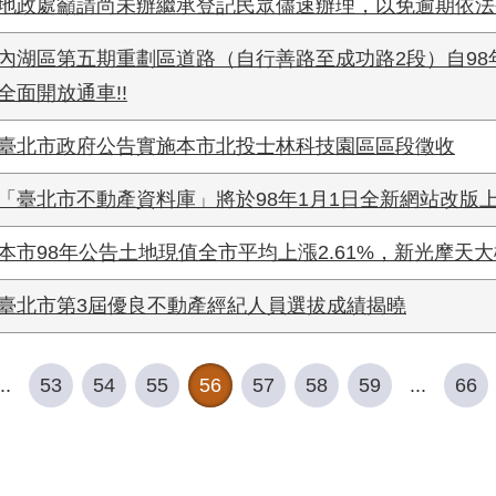
地政處籲請尚未辦繼承登記民眾儘速辦理，以免逾期依法
內湖區第五期重劃區道路（自行善路至成功路2段）自98年
全面開放通車!!
臺北市政府公告實施本市北投士林科技園區區段徵收
「臺北市不動產資料庫」將於98年1月1日全新網站改版
本市98年公告土地現值全市平均上漲2.61%，新光摩天
臺北市第3屆優良不動產經紀人員選拔成績揭曉
..
53
54
55
56
57
58
59
...
66