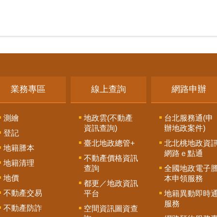
業務專區
線上查詢
網路申辦
測繪
地政雲(不動產
台北服務通(申
資訊查詢)
辦地政案件)
登記
臺北地政總管+
北北桃地政資
地籍謄本
網路ｅ點通
不動產價格資訊
地籍清理
查詢
全國地政電子
地價
本申領服務
都更／地政資訊
不動產交易
平台
地籍異動即時
服務
不動產防詐
空間資訊圖資查