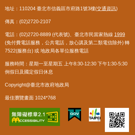
地址：110204 臺北市信義區市府路1號3樓
(交通資訊)
政
府
傳真：(02)2720-2107
網
站
電話：(02)2720-8889 (代表號)、臺北市民當家熱線
1999
資
料
(免付費電話服務，公共電話，放心講及第二類電信除外) 轉
開
7522(服務台) 或 地政局各單位服務電話
放
宣
服務時間：星期一至星期五 上午8:30-12:30 下午1:30-5:30
告
例假日及國定假日休息
Copyright@臺北市政府地政局
最佳瀏覽畫面 1024*768