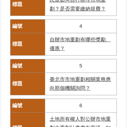
區
劃？是否需要繳納規費？
綜
合
4
資
訊
自辦市地重劃有哪些獎勵、
優惠？
熱
門
關
5
鍵
字
臺北市市地重劃相關業務應
都
向那個機關詢問？
更/
地
政
6
資
訊
土地所有權人對公辦市地重
平
台