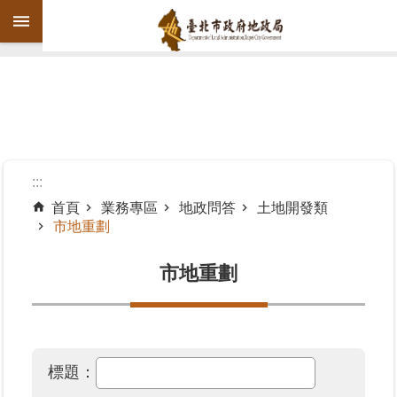
跳到主要內容區塊
進
階
搜
尋
:::
首頁
業務專區
地政問答
土地開發類
市地重劃
機
關
市地重劃
介
紹
公
告
標題：
資
訊