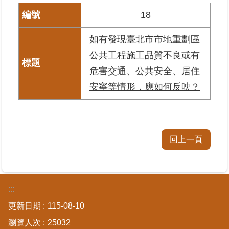
私
18
權
與
如有發現臺北市市地重劃區
資
訊
公共工程施工品質不良或有
安
危害交通、公共安全、居住
全
政
安寧等情形，應如何反映？
策
聯
絡
回上一頁
資
訊
各
科
:::
室
更新日期
115-08-10
電
話
瀏覽人次
25032