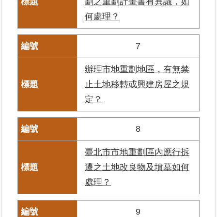
劃之重劃計畫書有異議，如
何處理？
臺
北
7
地
政
總
辦理市地重劃地區，有無禁
管
止土地移轉或興建房屋之規
＋
定？
總
管
8
＋
臺北市市地重劃區內應行拆
地
遷之土地改良物及墳墓如何
政
雲
處理？
未
9
辦