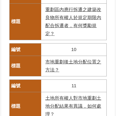
繼
重劃區內應行拆遷之建築改
承
良物所有權人於規定期限內
地
配合拆遷者，有何獎勵規
籍
定？
清
理
10
建
物
市地重劃後土地分配位置之
標
方法？
示
圖
專
11
區
土地所有權人對市地重劃土
網
地分配結果有異議，如何處
站
導
理？