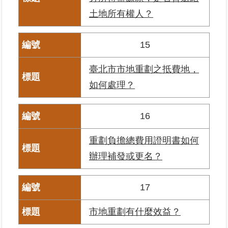
料
土地所有權人？
檢
舉
15
地
政
臺北市市地重劃之抵費地，
問
如何處理？
答
16
雙
語
詞
重劃負擔總費用證明書如何
彙
辦理補發或更名？
臺
北
17
通
市地重劃有什麼效益？
隱