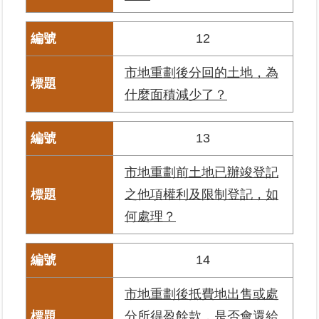
覽
12
回
首
市地重劃後分回的土地，為
頁
什麼面積減少了？
English
13
陳
情
市地重劃前土地已辦竣登記
系
統
之他項權利及限制登記，如
何處理？
不
當
使
14
用
地
市地重劃後抵費地出售或處
政
分所得盈餘款，是否會還給
資