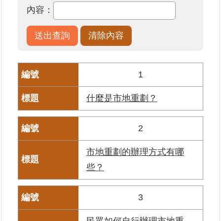
內容：
業
務
專
區
1
線
上
什麼是市地重劃？
查
詢
2
網
路
市地重劃的辦理方式有哪
申
些？
辦
業
3
者
專
民眾如何自行辦理市地重