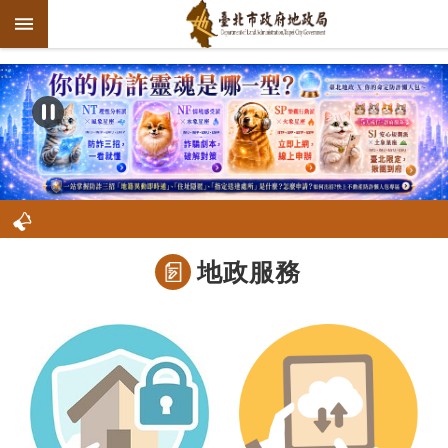
跳到主要內容區塊
:::
進
階
搜
尋
機
地政服務
關
介
紹
公
告
資
訊