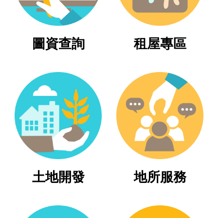
臺
北
圖資查詢
租屋專區
地
政
總
管
＋
總
管
＋
地
政
土地開發
地所服務
雲
未
辦