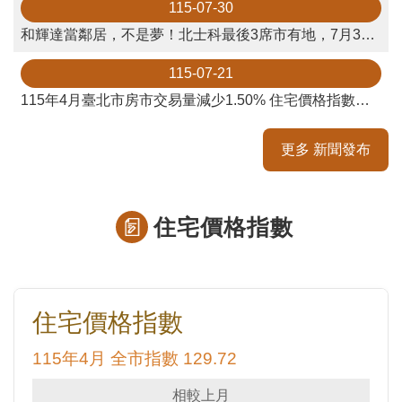
115-07-30
私
權
和輝達當鄰居，不是夢！北士科最後3席市有地，7月30日公告招商，歡迎投標。
與
資
115-07-21
訊
115年4月臺北市房市交易量減少1.50% 住宅價格指數上升0.78%
安
全
政
更多 新聞發布
策
聯
住宅價格指數
絡
資
訊
各
科
室
電
話