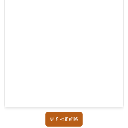
覽
回
首
頁
English
陳
情
系
統
不
當
使
用
地
更多 社群網絡
政
資