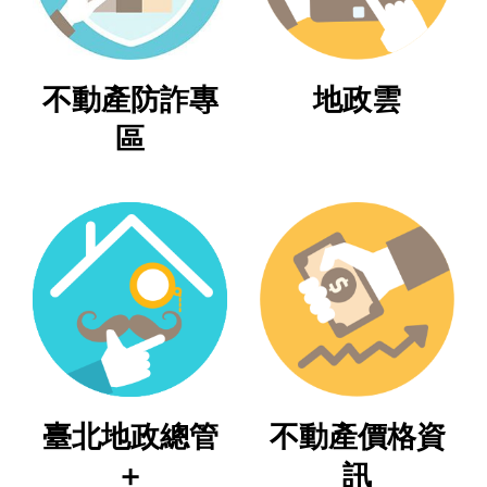
業
務
不動產防詐專
地政雲
專
區
區
線
上
查
詢
網
路
申
辦
臺北地政總管
不動產價格資
業
者
＋
訊
專