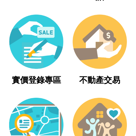
區
綜
合
資
訊
熱
門
關
鍵
實價登錄專區
不動產交易
字
都
更/
地
政
資
訊
平
台