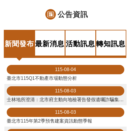
料
檢
公告資訊
舉
地
政
新聞發布
最新消息
活動訊息
轉知訊息
問
答
雙
115-08-04
語
臺北市115Q1不動產市場動態分析
詞
彙
115-08-03
士林地所澄清：北市府主動向地檢署告發假遺囑詐騙集團 民事判決未指地所未盡防堵責任
臺
北
115-08-03
通
臺北市115年第2季預售建案資訊動態季報
隱