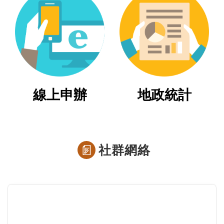
繼
承
地
籍
清
理
線上申辦
地政統計
建
物
標
示
社群網絡
圖
專
區
網
站
導