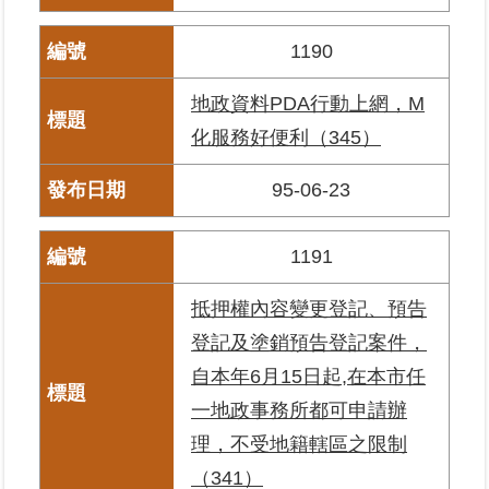
料
檢
1190
舉
地政資料PDA行動上網，M
地
化服務好便利（345）
政
問
95-06-23
答
雙
1191
語
詞
抵押權內容變更登記、預告
彙
登記及塗銷預告登記案件，
臺
自本年6月15日起,在本市任
北
一地政事務所都可申請辦
通
理，不受地籍轄區之限制
（341）
隱