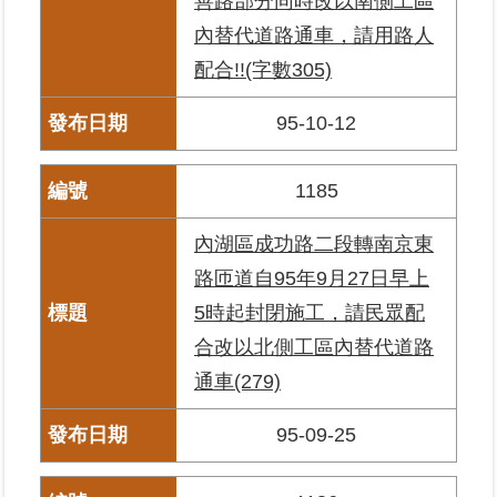
善路部分同時改以南側工區
內替代道路通車，請用路人
臺
配合!!(字數305)
北
地
95-10-12
政
總
管
1185
＋
內湖區成功路二段轉南京東
總
路匝道自95年9月27日早上
管
＋
5時起封閉施工，請民眾配
合改以北側工區內替代道路
地
通車(279)
政
雲
95-09-25
未
辦