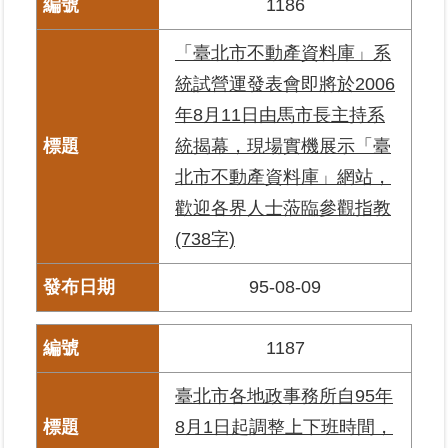
1186
繼
承
「臺北市不動產資料庫」系
統試營運發表會即將於2006
地
年8月11日由馬市長主持系
籍
清
統揭幕，現場實機展示「臺
理
北市不動產資料庫」網站，
歡迎各界人士蒞臨參觀指教
建
物
(738字)
標
示
95-08-09
圖
專
區
1187
臺北市各地政事務所自95年
網
站
8月1日起調整上下班時間，
導