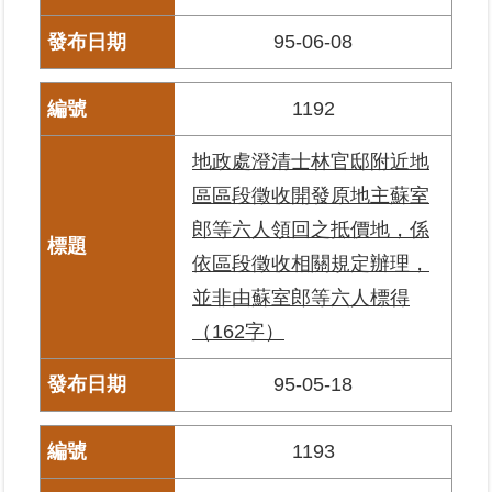
私
權
95-06-08
與
資
訊
1192
安
全
地政處澄清士林官邸附近地
政
區區段徵收開發原地主蘇室
策
郎等六人領回之抵價地，係
聯
依區段徵收相關規定辦理，
絡
並非由蘇室郎等六人標得
資
訊
（162字）
各
95-05-18
科
室
1193
電
話