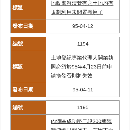
地政處澄清管有之土地均有
政
規劃利用未閒置養蚊子
府
網
95-04-12
站
資
料
1194
開
放
土地登記專業代理人開業執
宣
告
照必須於95年4月23日前申
請換發否則將失效
95-04-11
1195
內湖區成功路二段200巷臨