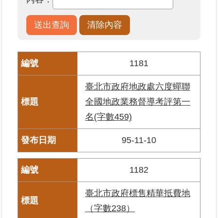
業
務
專
區
1181
線
臺北市政府地政處六度蟬聯
上
全國地政業務督導考評第一
查
詢
名(字數459)
網
95-11-10
路
申
1182
辦
臺北市政府標售精華抵費地
業
者
（字數238）
專