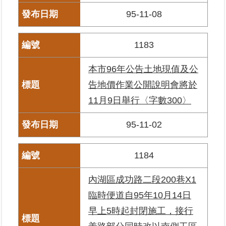
區
95-11-08
綜
1183
合
資
本市96年公告土地現值及公
訊
告地價作業公開說明會將於
熱
11月9日舉行〈字數300〉
門
關
鍵
95-11-02
字
都
1184
更/
地
內湖區成功路二段200巷X1
政
資
臨時便道自95年10月14日
訊
早上5時起封閉施工，接行
平
台