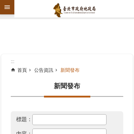
跳到主要內容區塊
進
階
搜
尋
:::
首頁
公告資訊
新聞發布
機
關
新聞發布
介
紹
公
標題：
告
資
內容：
訊