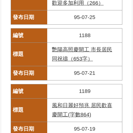
歡迎多加利用（266）
覽
95-07-25
回
首
頁
1188
English
艷陽高照慶開工 市長居民
同祝禱（653字）
陳
情
95-07-21
系
統
1189
不
當
風和日麗好預兆 居民歡喜
使
用
慶開工(字數864)
地
政
95-07-19
資