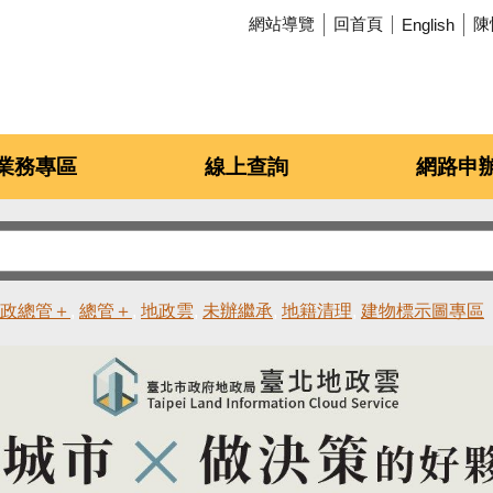
網站導覽
回首頁
陳
English
業務專區
線上查詢
網路申
政總管＋
總管＋
地政雲
未辦繼承
地籍清理
建物標示圖專區