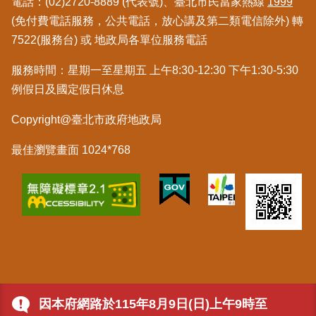
電話：(02)2720-8889 (代表號)、臺北市民當家熱線
1999
繼
(免付費電話服務，公共電話，放心講及第二類電信除外) 轉
承
7522(服務台) 或 地政局各單位服務電話
地
服務時間：星期一至星期五 上午8:30-12:30 下午1:30-5:30
籍
例假日及國定假日休息
清
理
Copyright@臺北市政府地政局
建
最佳瀏覽畫面 1024*768
物
標
示
圖
專
區
網
站
因本府網路於115年8月9日(日)上午9時至
導