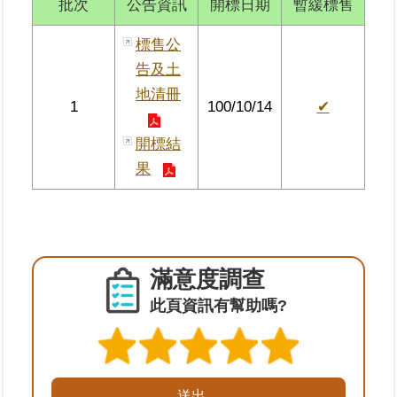
批次
公告資訊
開標日期
暫緩標售
區
標售公
綜
告及土
合
地清冊
資
1
100/10/14
✔
訊
開標結
熱
果
門
關
鍵
字
都
滿意度調查
更/
地
此頁資訊有幫助嗎?
政
資
訊
平
台