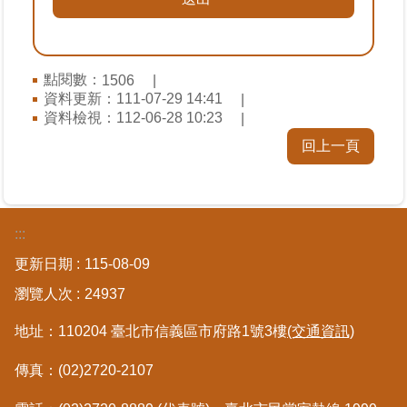
臺
北
點閱數：
1506
地
資料更新：
111-07-29 14:41
政
資料檢視：
112-06-28 10:23
總
管
回上一頁
＋
總
管
:::
＋
更新日期
115-08-09
瀏覽人次
24937
地
政
地址：110204 臺北市信義區市府路1號3樓
(交通資訊)
雲
傳真：(02)2720-2107
未
辦