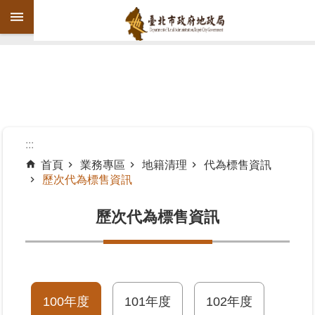
跳到主要內容區塊
進
階
搜
尋
:::
首頁
業務專區
地籍清理
代為標售資訊
歷次代為標售資訊
機
關
歷次代為標售資訊
介
紹
公
告
資
100年度
101年度
102年度
訊