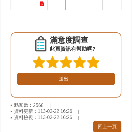
繼
承
地
籍
滿意度調查
清
理
此頁資訊有幫助嗎?
建
物
標
示
圖
專
區
點閱數：
2568
資料更新：
113-02-22 16:26
網
資料檢視：
113-02-22 16:26
站
回上一頁
導