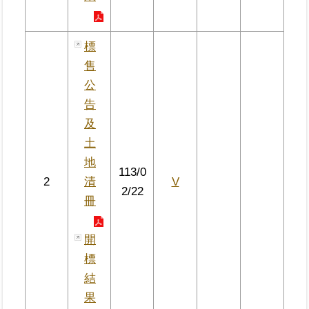
臺
標
北
地
售
政
公
總
告
管
＋
及
土
總
地
113/0
管
2
清
V
＋
2/22
冊
地
開
政
雲
標
結
未
果
辦