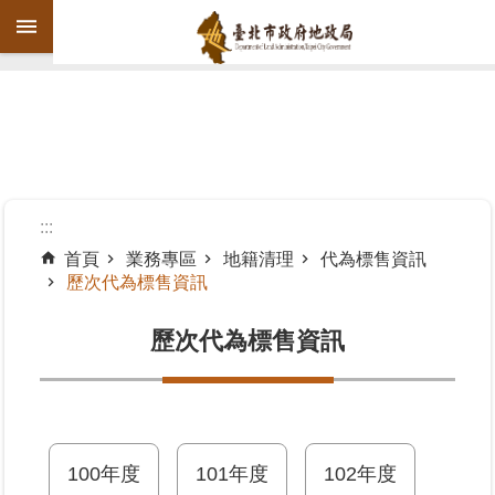
跳到主要內容區塊
進
階
搜
尋
:::
首頁
業務專區
地籍清理
代為標售資訊
歷次代為標售資訊
機
關
歷次代為標售資訊
介
紹
公
告
資
100年度
101年度
102年度
訊