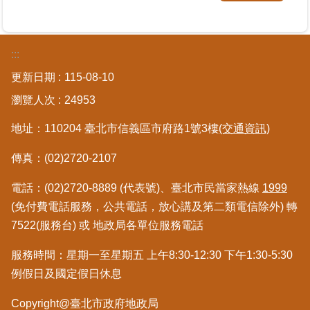
覽
回
:::
首
頁
更新日期
115-08-10
瀏覽人次
24953
English
地址：110204 臺北市信義區市府路1號3樓
(交通資訊)
陳
情
傳真：(02)2720-2107
系
統
電話：(02)2720-8889 (代表號)、臺北市民當家熱線
1999
(免付費電話服務，公共電話，放心講及第二類電信除外) 轉
不
7522(服務台) 或 地政局各單位服務電話
當
使
服務時間：星期一至星期五 上午8:30-12:30 下午1:30-5:30
用
例假日及國定假日休息
地
政
Copyright@臺北市政府地政局
資