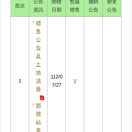
公告
開標
暫緩
撤銷
變更
區
批次
資訊
日期
標售
公告
公告
綜
標
合
售
資
公
訊
告
熱
及
門
土
關
鍵
地
112/0
字
1
清
V
7/27
都
冊
更/
地
開
政
資
標
訊
結
平
果
台