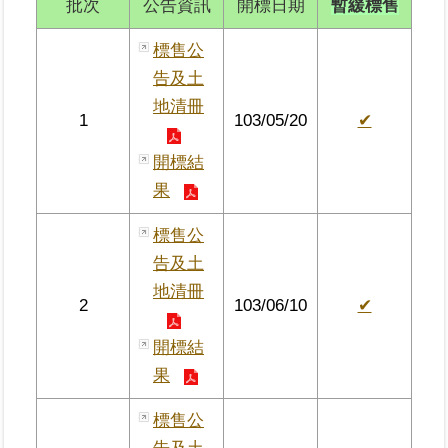
批次
公告資訊
開標日期
暫緩標售
區
標售公
綜
告及土
合
地清冊
資
1
103/05/20
✔
訊
開標結
熱
果
門
關
標售公
鍵
字
告及土
地清冊
都
2
103/06/10
✔
更/
地
開標結
政
果
資
訊
標售公
平
台