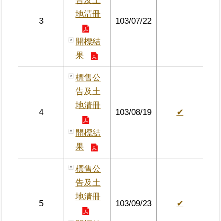
告及土
地清冊
3
103/07/22
臺
北
開標結
地
果
政
總
標售公
管
＋
告及土
地清冊
4
103/08/19
✔
總
管
開標結
＋
果
地
標售公
政
告及土
雲
地清冊
5
103/09/23
✔
未
辦