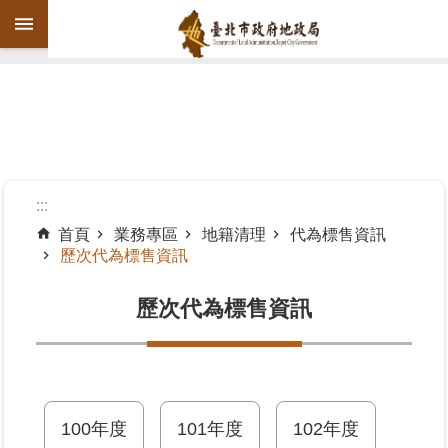
跳到主要內容區塊
進
階
搜
尋
:::
首頁
業務專區
地籍清理
代為標售資訊
歷次代為標售資訊
機
關
歷次代為標售資訊
介
紹
公
告
資
100年度
101年度
102年度
訊