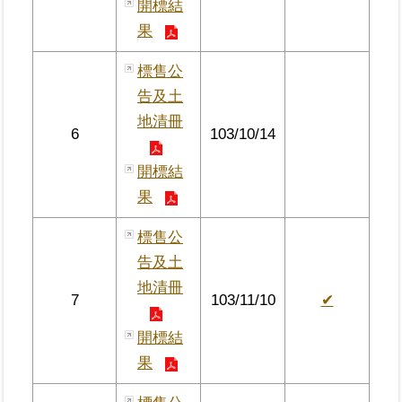
開標結
繼
果
承
標售公
地
告及土
籍
地清冊
清
6
103/10/14
理
開標結
建
果
物
標
標售公
示
告及土
圖
專
地清冊
7
103/11/10
✔
區
開標結
網
果
站
導