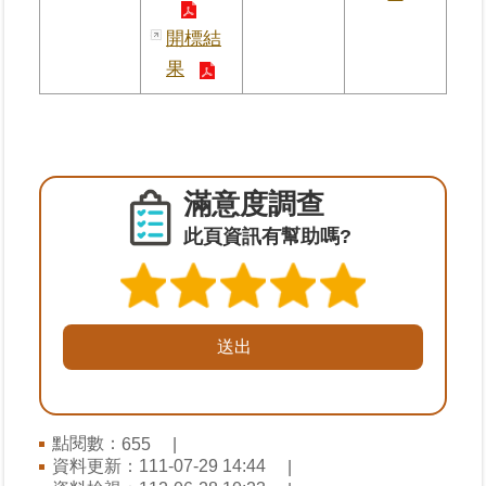
料
開標結
檢
舉
果
地
政
問
答
滿意度調查
此頁資訊有幫助嗎?
雙
語
詞
彙
臺
北
通
點閱數：
655
資料更新：
111-07-29 14:44
隱