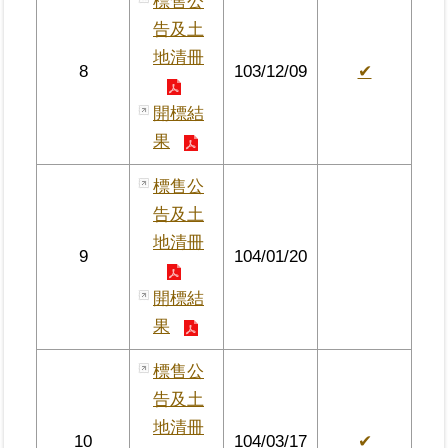
標售公
覽
告及土
地清冊
回
8
103/12/09
✔
首
頁
開標結
果
English
標售公
陳
告及土
情
地清冊
系
9
104/01/20
統
開標結
不
果
當
使
標售公
用
告及土
地
政
地清冊
10
104/03/17
✔
資