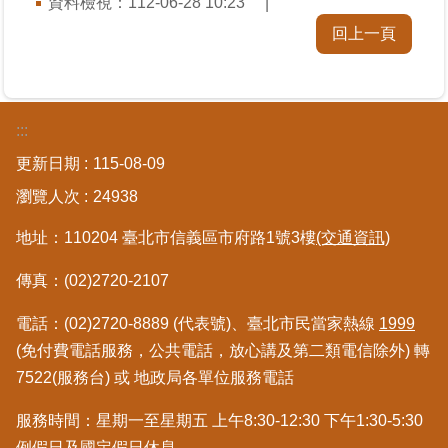
資料檢視：
112-06-28 10:23
私
權
回上一頁
與
資
訊
安
:::
全
政
更新日期
115-08-09
策
瀏覽人次
24938
聯
地址：110204 臺北市信義區市府路1號3樓
(交通資訊)
絡
資
傳真：(02)2720-2107
訊
電話：(02)2720-8889 (代表號)、臺北市民當家熱線
1999
各
(免付費電話服務，公共電話，放心講及第二類電信除外) 轉
科
7522(服務台) 或 地政局各單位服務電話
室
電
服務時間：星期一至星期五 上午8:30-12:30 下午1:30-5:30
話
例假日及國定假日休息