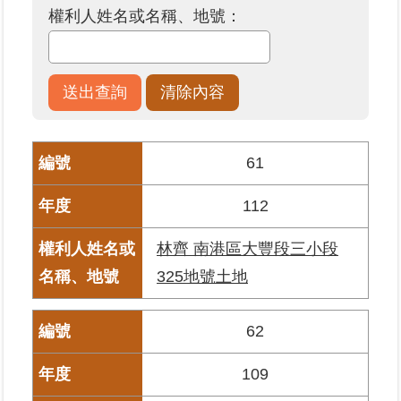
權利人姓名或名稱、地號：
業
務
專
區
線
61
上
查
112
詢
林齊 南港區大豐段三小段
網
路
325地號土地
申
辦
62
業
109
者
專