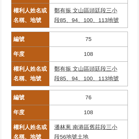
私
鄭有振 文山區頭廷段三小
權
與
段85、94、100、113地號
資
訊
安
75
全
政
108
策
鄭有振 文山區頭廷段三小
聯
段85、94、100、113地號
絡
資
訊
76
各
108
科
室
潘林葱 南港區舊莊段三小
電
話
段56地號土地