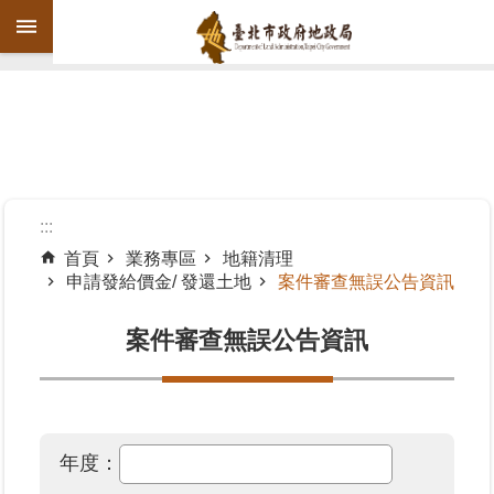
跳到主要內容區塊
進
階
搜
尋
:::
首頁
業務專區
地籍清理
申請發給價金/ 發還土地
案件審查無誤公告資訊
機
關
案件審查無誤公告資訊
介
紹
公
告
年度：
資
訊