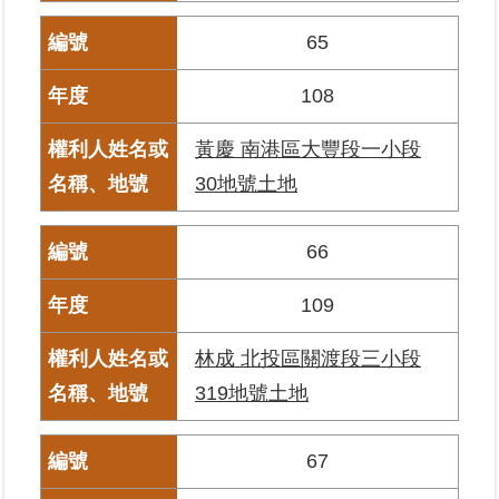
65
臺
北
108
地
政
黃慶 南港區大豐段一小段
總
管
30地號土地
＋
66
總
管
109
＋
林成 北投區關渡段三小段
地
政
319地號土地
雲
67
未
辦