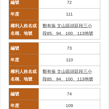
72
料
檢
111
舉
鄭有振 文山區頭廷段三小
地
政
段85、94、100、113地號
問
答
73
雙
110
語
詞
彙
鄭有振 文山區頭廷段三小
段85、94、100、113地號
臺
北
74
通
109
隱