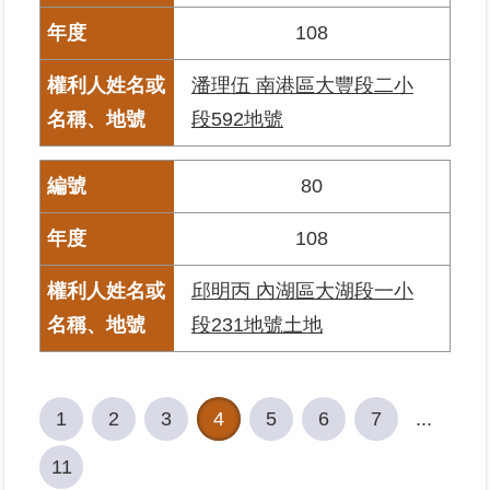
108
潘理伍 南港區大豐段二小
段592地號
80
108
邱明丙 內湖區大湖段一小
段231地號土地
1
2
3
4
5
6
7
...
11