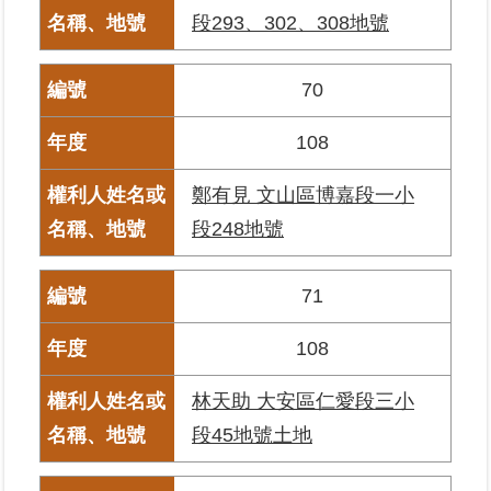
覽
段293、302、308地號
回
70
首
頁
108
English
鄭有見 文山區博嘉段一小
陳
段248地號
情
系
統
71
108
不
當
使
林天助 大安區仁愛段三小
用
段45地號土地
地
政
資