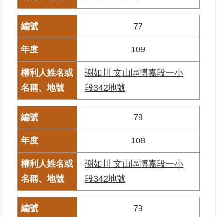
政
77
府
網
站
109
資
料
謝如川 文山區博嘉段一小
開
段342地號
放
宣
告
78
108
謝如川 文山區博嘉段一小
段342地號
79