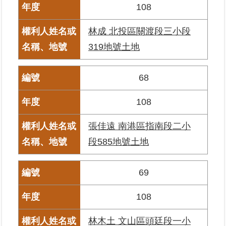
108
繼
承
林成 北投區關渡段三小段
319地號土地
地
籍
清
68
理
108
建
物
張佳遠 南港區指南段二小
標
示
段585地號土地
圖
專
區
69
108
網
站
林木土 文山區頭廷段一小
導