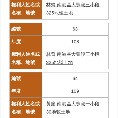
林齊 南港區大豐段三小段
區
325地號土地
綜
合
63
資
訊
108
熱
門
林齊 南港區大豐段三小段
關
325地號土地
鍵
字
64
都
更/
地
109
政
資
黃慶 南港區大豐段一小段
訊
30地號土地
平
台